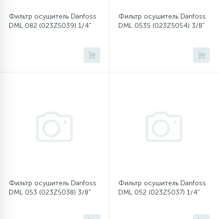
Фильтр осушитель Danfoss
Фильтр осушитель Danfoss
16
Пружины бака
DML 082 (023Z5039) 1/4"
DML 053S (023Z5054) 3/8"
44
Ребра барабана
147
Ремни привода
127
Ручки люка
33
Ручки переключения
94
Сальники барабана
Фильтр осушитель Danfoss
Фильтр осушитель Danfoss
DML 053 (023Z5038) 3/8"
DML 052 (023Z5037) 1/4"
77
Сливные насосы (помпы)