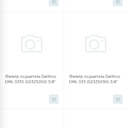
45
Сливные фильтры
5
Смазки
15
Стекла люка
27
Суппорты (ступицы)
Фильтр осушитель Danfoss
Фильтр осушитель Danfoss
DML 033S (023Z5050) 3/8"
DML 033 (023Z5090) 3/8"
6
Таходатчики
90
ТЭНы (нагревательные элементы)
12
Улитки помп