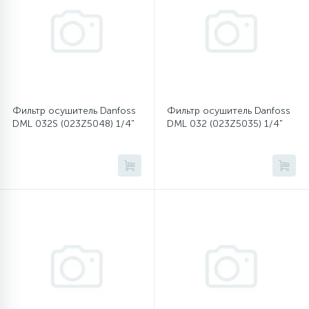
12
Шкивы барабана
9
Шланги залива
Фильтр осушитель Danfoss
Фильтр осушитель Danfoss
DML 032S (023Z5048) 1/4"
DML 032 (023Z5035) 1/4"
27
Шланги слива
20
Щетки двигателя
30
Электронные модули