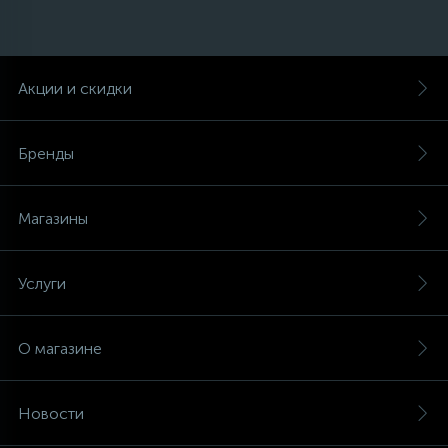
45
Сливные фильтры
Акции и скидки
5
Смазки
Бренды
15
Стекла люка
Магазины
27
Суппорты (ступицы)
Услуги
6
Таходатчики
О магазине
90
ТЭНы (нагревательные элементы)
Новости
12
Улитки помп