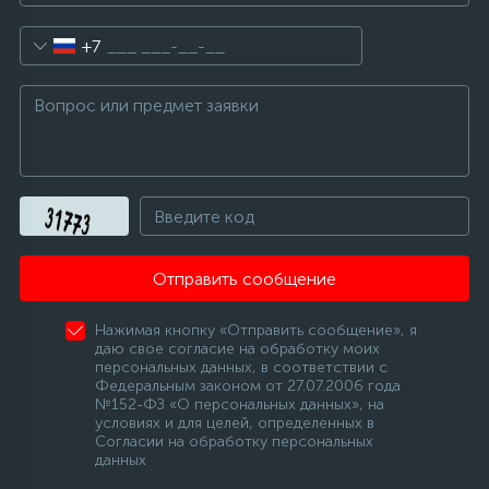
16
+7
Пружины бака
44
Ребра барабана
147
Ремни привода
127
Ручки люка
Отправить сообщение
33
Нажимая кнопку «Отправить сообщение», я
Ручки переключения
даю свое согласие на обработку моих
персональных данных, в соответствии с
Федеральным законом от 27.07.2006 года
94
№152-ФЗ «О персональных данных», на
Сальники барабана
условиях и для целей, определенных в
Согласии на обработку персональных
данных
77
Сливные насосы (помпы)