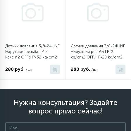
6
4
Шлейфы дверей
Панели управления
Фильтры осушители
87
3
Фильтры для воды
Патрубки
Фильтры разборные
Датчик давления 3/8-24UNF
Датчик давления 3/8-24UNF
39
1
Вентили, проколки
Петли люка
Шаровые вентили
Наружная резьба LP-2
Наружная резьба LP-2
kg/cm2 OFF;HP-32 kg/cm2
kg/cm2 OFF;HP-28 kg/cm2
OFF
OFF
2
280 руб.
280 руб.
Пластиковые изделия
Электрокомпоненты
/шт
/шт
22
Подшипники
Нужна консультация? Задайте
2
Программаторы, таймеры
вопрос прямо сейчас!
1
Противовесы