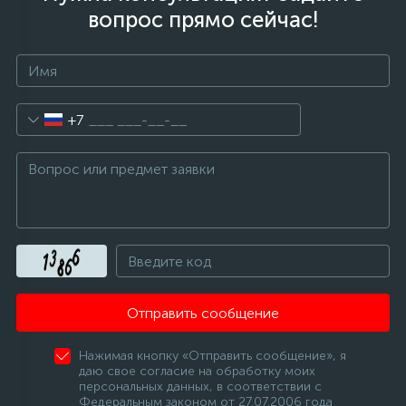
вопрос прямо сейчас!
6
4
Шлейфы дверей
Панели управления
Фильтры осушители
87
3
Фильтры для воды
Патрубки
Фильтры разборные
+7
39
1
Вентили, проколки
Петли люка
Шаровые вентили
2
Пластиковые изделия
Электрокомпоненты
22
Подшипники
Отправить сообщение
2
Программаторы, таймеры
Нажимая кнопку «Отправить сообщение», я
даю свое согласие на обработку моих
1
персональных данных, в соответствии с
Противовесы
Федеральным законом от 27.07.2006 года