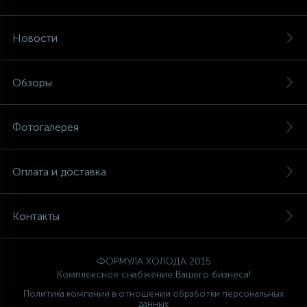
45
Новости
Сливные фильтры
5
Обзоры
Смазки
15
Фотогалерея
Стекла люка
27
Оплата и доставка
Суппорты (ступицы)
6
Контакты
Таходатчики
90
ТЭНы (нагревательные элементы)
ФОРМУЛА ХОЛОДА 2015
Комплексное снабжение Вашего бизнеса!
Политика компании в отношении обработки персональных
12
данных
Улитки помп