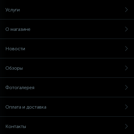
Услуги
16
Пружины бака
О магазине
44
Ребра барабана
Новости
147
Ремни привода
Обзоры
127
Ручки люка
Фотогалерея
33
Ручки переключения
Оплата и доставка
94
Сальники барабана
Контакты
77
Сливные насосы (помпы)