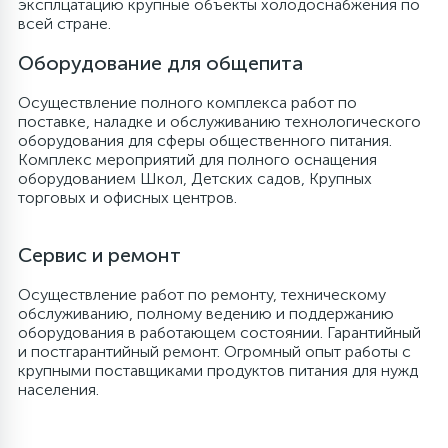
эксплцатацию крупные объекты холодоснабжения по
всей стране.
6
4
Шлейфы дверей
Панели управления
Фильтры осушители
Оборудование для общепита
87
3
Осуществление полного комплекса работ по
Фильтры для воды
Патрубки
Фильтры разборные
поставке, наладке и обслуживанию технологического
оборудования для сферы общественного питания.
Комплекс мероприятий для полного оснащения
39
1
Вентили, проколки
Петли люка
Шаровые вентили
оборудованием Школ, Детских садов, Крупных
торговых и офисных центров.
2
Пластиковые изделия
Электрокомпоненты
Сервис и ремонт
22
Осуществление работ по ремонту, техническому
Подшипники
обслуживанию, полному ведению и поддержанию
оборудования в работающем состоянии. Гарантийный
и постгарантийный ремонт. Огромный опыт работы с
2
Программаторы, таймеры
крупными поставщиками продуктов питания для нужд
населения.
1
Противовесы