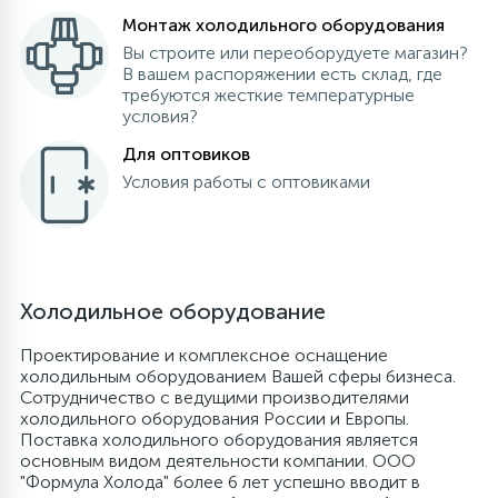
Монтаж холодильного оборудования
20
28
48
13
6
Термопредохранители
Перфолента, траверса
Уплотнительные кольца, сальники
Крестовины
Соленоидные вентили
Течеискатели электронные
Вы строите или переоборудуете магазин?
В вашем распоряжении есть склад, где
требуются жесткие температурные
24
56
15
2
5
Фильтры-осушители/Маслоотделители
Заслонки
Провод, кабель, гофра
Крышки
Теплоизоляция (труба, лист, лента, клей)
Трубогибы
условия?
Для оптовиков
20
16
16
6
Условия работы с оптовиками
Лотки (поддоны) для сбора конденсата
Пульты универсальные, платы управления
Фитинг
Крючки люка
Терморегулирующие вентили
Труборасширители
Фреон для автокондиционеров и
20
5
1
Лампы, защитные коробы
Теплоизоляция
Люки в сборе
Труба медная (бухтовая)
Труборезы
рефрижераторов
Холодильное оборудование
188
4
Модули управления
Труба алюминиевая
Шланги (фреонопроводы)
Манжеты люка
Труба медная (хлысты)
Шланги зарядные
Проектирование и комплексное оснащение
холодильным оборудованием Вашей сферы бизнеса.
7
5
Сотрудничество с ведущими производителями
Ручки для холодильника
Труба медная
Ножки
Фильтры антикислотные
холодильного оборудования России и Европы.
Поставка холодильного оборудования является
основным видом деятельности компании. ООО
44
7
7
Уплотнительная резина
Фреон для кондиционеров
Обода, рамки люка
Фильтры маслянные
"Формула Холода" более 6 лет успешно вводит в