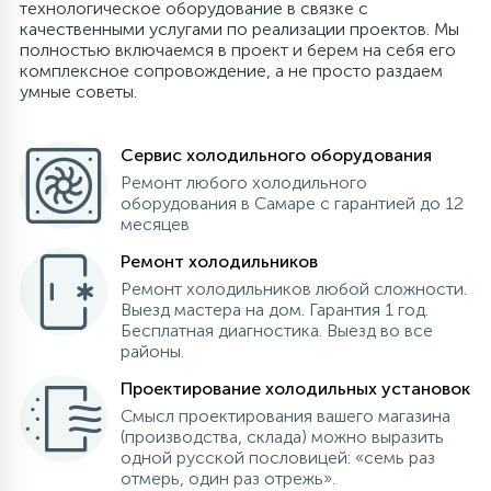
технологическое оборудование в связке с
Зеркала инспекционные, телескопические
32
32
18
6
качественными услугами по реализации проектов. Мы
Вентиляторы
Испарители
Зимние комплекты
Золотники, колпачки, порты
Датчики уровня (прессостаты)
Обратные клапаны
магниты
полностью включаемся в проект и берем на себя его
комплексное сопровождение, а не просто раздаем
умные советы.
Инструмент для монтажа и ремонта
Манометрические станции, коллекторы,
23
3
4
1
Пластиковые части, полки, балконы
Компрессоры винтовые
Инструмент для ремонта
Двигатели
Отделители жидкости, масла
кондиционеров
манометры, мановакууметры
Сервис холодильного оборудования
22
42
63
14
7
Испарители
Датчики оттайки, дефростеры
Компрессоры поршневые герметичные
Компрессоры для кондиционеров
Дозаторы, бункеры
Регуляторы давления
Мультиметры, клещи измерительные
Ремонт любого холодильного
оборудования в Самаре с гарантией до 12
месяцев
Регуляторы скорости вращения
38
66
45
4
Испарители, конденсаторы
Компрессоры поршневые полугерметичные
Конденсаторы пусковые
Колпачки для опрессовки магистрали
Клапаны подачи воды (КЭН)
Риммеры, фаскосниматели
вентилятором
Ремонт холодильников
Ремонт холодильников любой сложности.
Компрессоры автокондиционеров,
51
2
7
9
Выезд мастера на дом. Гарантия 1 год.
Реле для холодильников
Компрессоры ротационные
Кронштейны, решетки, козырьки
Клей для баков
Реле давления и температуры
Специальный инструмент
рефрижераторов
Бесплатная диагностика. Выезд во все
районы.
30
32
17
2
6
Конденсаторы
Таймеры оттайки
Компрессоры спиральные
Медный фитинг
Кнопки
Реле протока
Термометры
Проектирование холодильных установок
Смысл проектирования вашего магазина
(производства, склада) можно выразить
25
27
14
2
4
одной русской пословицей: «семь раз
Кондиционеры
Трубка капиллярная
Конденсаторы
Обмотка трассы, скотч
Конденсаторы, сетевые фильтры
Смотровые стекла
Течеискатели UV
отмерь, один раз отрежь».