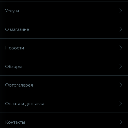
Услуги
12
Шкивы барабана
О магазине
9
Шланги залива
Новости
27
Шланги слива
Обзоры
20
Щетки двигателя
Фотогалерея
30
Электронные модули
Оплата и доставка
Контакты