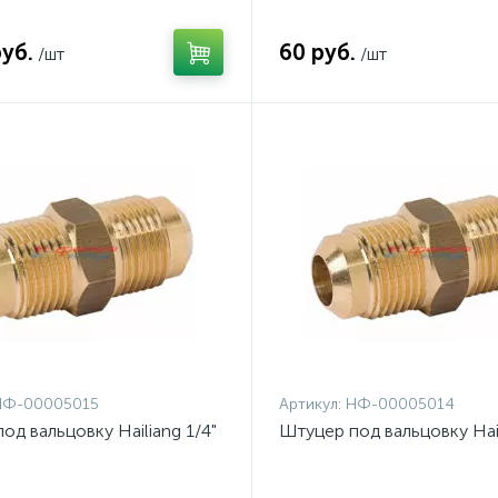
руб.
60 руб.
/шт
/шт
НФ-00005015
Артикул:
НФ-00005014
од вальцовку Hailiang 1/4"
Штуцер под вальцовку Hail