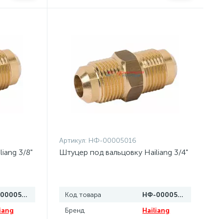
Артикул:
НФ-00005016
iang 3/8"
Штуцер под вальцовку Hailiang 3/4"
НФ-00005017
Код товара
НФ-00005016
iang
Бренд
Hailiang