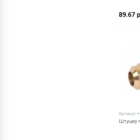
1
89.67 
Противовесы
16
Пружины бака
44
Ребра барабана
147
Ремни привода
127
Ручки люка
33
Артикул:
Ручки переключения
Штуцер п
94
Сальники барабана