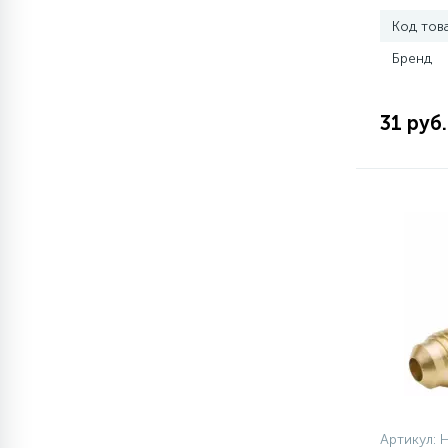
Код тов
77
Сливные насосы (помпы)
Бренд
45
31 руб.
Сливные фильтры
5
Смазки
15
Стекла люка
27
Суппорты (ступицы)
6
Таходатчики
ТЭНы (нагревательные
90
Артикул: