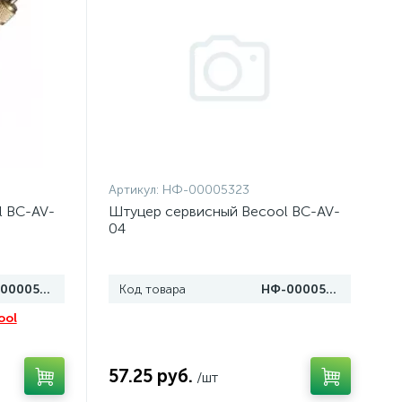
Артикул:
НФ-00005323
l BC-AV-
Штуцер сервисный Becool BC-AV-
04
НФ-00005020
Код товара
НФ-00005323
ool
57.25 руб.
/шт