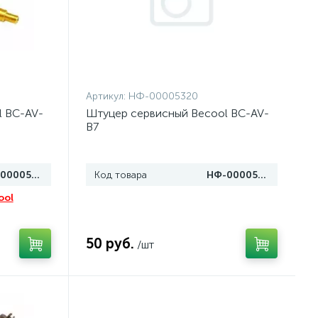
Артикул:
НФ-00005320
l BC-AV-
Штуцер сервисный Becool BC-AV-
B7
НФ-00005022
Код товара
НФ-00005320
ool
50 руб.
/шт