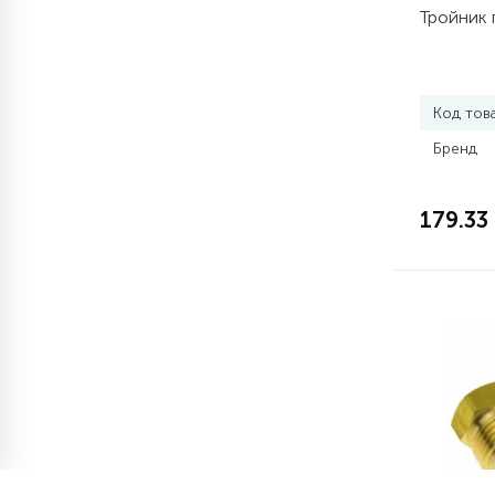
элементы)
Тройник 
12
Улитки помп
Код тов
12
Шкивы барабана
Бренд
9
Шланги залива
179.33
27
Шланги слива
20
Щетки двигателя
30
Электронные модули