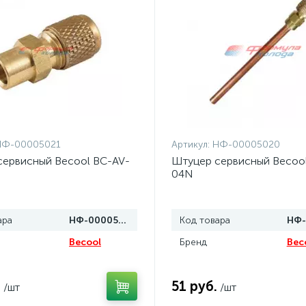
НФ-00005021
Артикул:
НФ-00005020
сервисный Becool BC-AV-
Штуцер сервисный Becoo
04N
ара
НФ-00005021
Код товара
Becool
Бренд
Bec
.
51 руб.
/шт
/шт