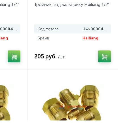
iang 1/4"
Тройник под вальцовку Hailiang 1/2"
НФ-00004415
Код товара
НФ-00004414
iang
Бренд
Hailiang
205 руб.
/шт