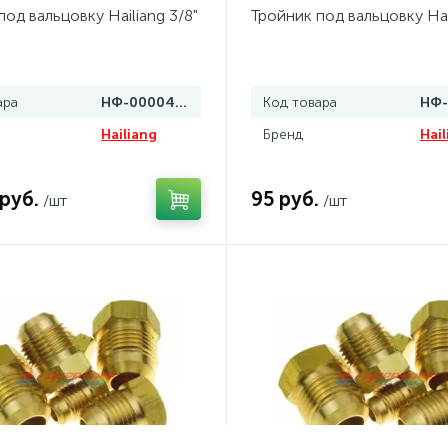
под вальцовку Hailiang 3/8"
Тройник под вальцовку Hail
ара
НФ-00004417
Код товара
Hailiang
Бренд
Hail
 руб.
95 руб.
/шт
/шт