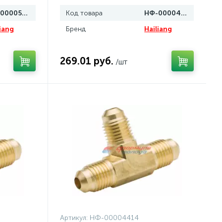
НФ-00005014
Код товара
НФ-00004418
iang
Бренд
Hailiang
269.01 руб.
/шт
Артикул:
НФ-00004414