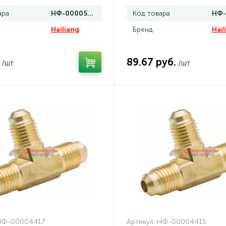
ара
НФ-00005015
Код товара
Hailiang
Бренд
Hail
89.67 руб.
/шт
/шт
НФ-00004417
Артикул:
НФ-00004415