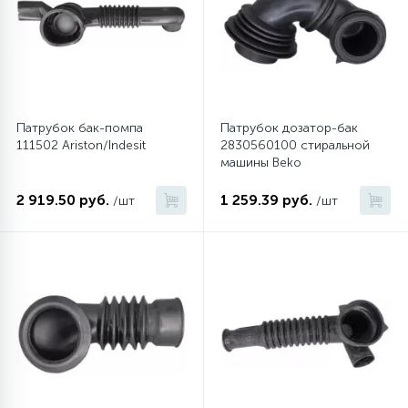
6
Шлейфы дверей
Фильтры осушители
3
Фильтры для воды
Фильтры разборные
Патрубок бак-помпа
Патрубок дозатор-бак
111502 Ariston/Indesit
2830560100 стиральной
1
Вентили, проколки
Шаровые вентили
машины Beko
2 919.50 руб.
1 259.39 руб.
/шт
/шт
Электрокомпоненты