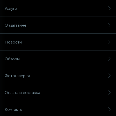
Услуги
16
Пружины бака
О магазине
44
Ребра барабана
Новости
147
Ремни привода
Обзоры
127
Ручки люка
Фотогалерея
33
Ручки переключения
Оплата и доставка
94
Сальники барабана
Контакты
77
Сливные насосы (помпы)