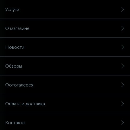
Услуги
16
Пружины бака
О магазине
44
Ребра барабана
Новости
147
Ремни привода
Обзоры
127
Ручки люка
Фотогалерея
33
Ручки переключения
Оплата и доставка
94
Сальники барабана
Контакты
77
Сливные насосы (помпы)