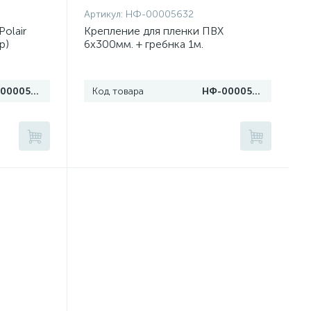
Артикул:
НФ-00005632
olair
Крепление для пленки ПВХ
р)
6х300мм. + гребнка 1м.
НФ-00005865
Код товара
НФ-00005632