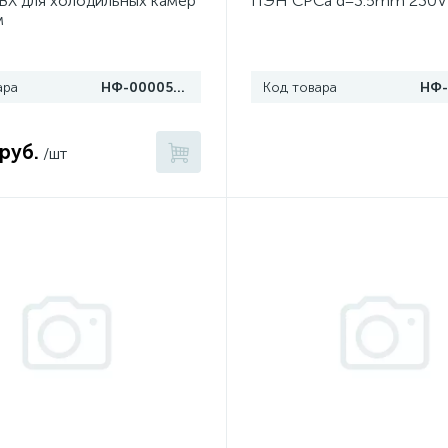
ВХ для холодильных камер
ПЭН CPCa d=3.5mm 230V
м
ара
НФ-00005396
Код товара
 руб.
/шт