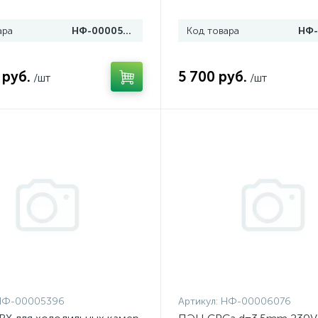
ара
НФ-00005945
Код товара
 руб.
5 700 руб.
/шт
/шт
НФ-00005396
Артикул:
НФ-00006076