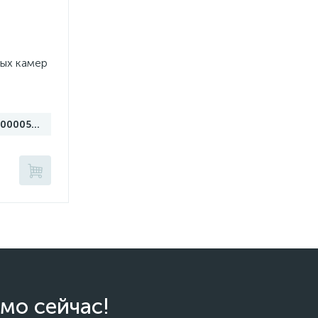
ных камер
НФ-00005631
мо сейчас!