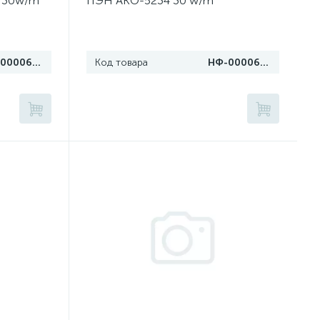
 30w/m
ПЭН AKO-5234 30 w/m
НФ-00006076
Код товара
НФ-00006075