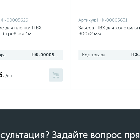
НФ-00005629
Артикул:
НФ-00005631
е для пленки ПВХ
Завеса ПВХ для холодиль
 + гребнка 1м.
300х2 мм
ара
НФ-00005629
Код товара
б.
/шт
сультация? Задайте вопрос пря