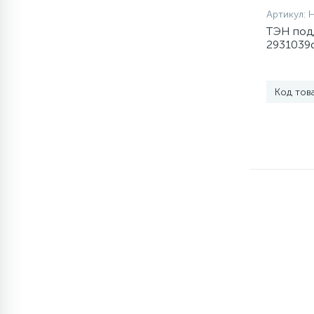
Артикул:
1
ТЭН подд
Противовесы
2931039d
"бабочка
16
Пружины бака
Код тов
44
Ребра барабана
147
Ремни привода
127
Ручки люка
33
Ручки переключения
94
Сальники барабана