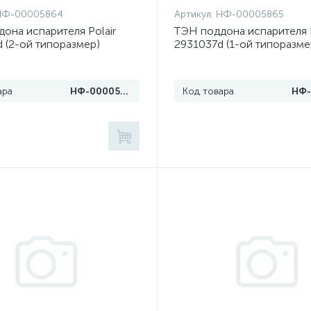
НФ-00005864
Артикул:
НФ-00005865
она испарителя Polair
ТЭН поддона испарителя P
 (2-ой типоразмер)
2931037d (1-ой типоразме
"
ара
НФ-00005864
Код товара