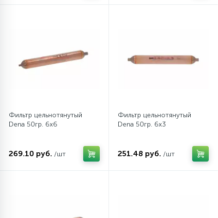
12
Шкивы барабана
9
Шланги залива
27
Шланги слива
Фильтр цельнотянутый
Фильтр цельнотянутый
20
Dena 50гр. 6х6
Dena 50гр. 6х3
Щетки двигателя
30
269.10 руб.
251.48 руб.
/шт
/шт
Электронные модули