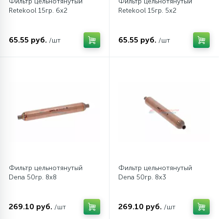
Фильтр цельнотянутый
Фильтр цельнотянутый
Retekool 15гр. 6х2
Retekool 15гр. 5х2
45
Сливные фильтры
65.55 руб.
65.55 руб.
/шт
/шт
5
Смазки
15
Стекла люка
27
Суппорты (ступицы)
6
Таходатчики
Фильтр цельнотянутый
Фильтр цельнотянутый
Dena 50гр. 8х8
Dena 50гр. 8х3
90
ТЭНы (нагревательные элементы)
269.10 руб.
269.10 руб.
/шт
/шт
12
Улитки помп