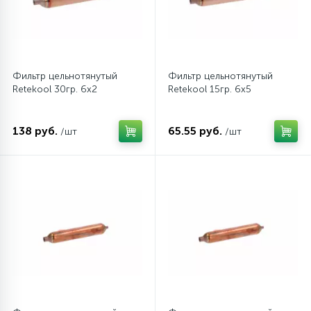
16
Пружины бака
44
Фильтр цельнотянутый
Фильтр цельнотянутый
Ребра барабана
Retekool 30гр. 6х2
Retekool 15гр. 6х5
147
Ремни привода
138 руб.
65.55 руб.
/шт
/шт
127
Ручки люка
33
Ручки переключения
94
Сальники барабана
77
Сливные насосы (помпы)