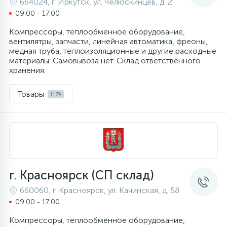
664024, г. Иркутск, ул. Челюскинцев, д. 2
09:00 - 17:00
6
4
Шлейфы дверей
Панели управления
Фильтры осушители
Компрессоры, теплообменное оборудование,
вентилятры, запчасти, линейная автоматика, фреоны,
87
3
медная труба, теплоизоляционные и другие расходные
Фильтры для воды
Патрубки
Фильтры разборные
материалы. Самовывоза нет. Склад ответственного
хранения.
39
1
Вентили, проколки
Петли люка
Шаровые вентили
Товары
1179
2
Пластиковые изделия
Электрокомпоненты
22
Подшипники
г. Красноярск (СП склад)
2
Программаторы, таймеры
660060, г. Красноярск, ул. Качинская, д. 58
09:00 - 17:00
1
Противовесы
Компрессоры, теплообменное оборудование,