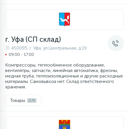
12
Шкивы барабана
9
Шланги залива
г. Уфа (СП склад)
450095, г. Уфа, ул.Центральная, д.19
27
09:00 - 17:00
Шланги слива
Компрессоры, теплообменное оборудование,
вентилятры, запчасти, линейная автоматика, фреоны,
20
Щетки двигателя
медная труба, теплоизоляционные и другие расходные
материалы. Самовывоза нет. Склад ответственного
хранения.
30
Электронные модули
Товары
1178