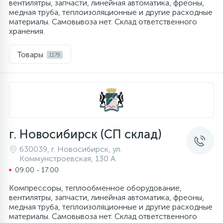
вентилятры, запчасти, линейная автоматика, фреоны,
медная труба, теплоизоляционные и другие расходные
16
материалы. Самовывоза нет. Склад ответственного
Пружины бака
хранения.
44
Товары
1179
Ребра барабана
147
Ремни привода
127
Ручки люка
г. Новосибирск (СП склад)
630039, г. Новосибирск, ул.
33
Ручки переключения
Коммунстроевская, 130 А
09:00 - 17:00
94
Сальники барабана
Компрессоры, теплообменное оборудование,
вентилятры, запчасти, линейная автоматика, фреоны,
медная труба, теплоизоляционные и другие расходные
77
материалы. Самовывоза нет. Склад ответственного
Сливные насосы (помпы)