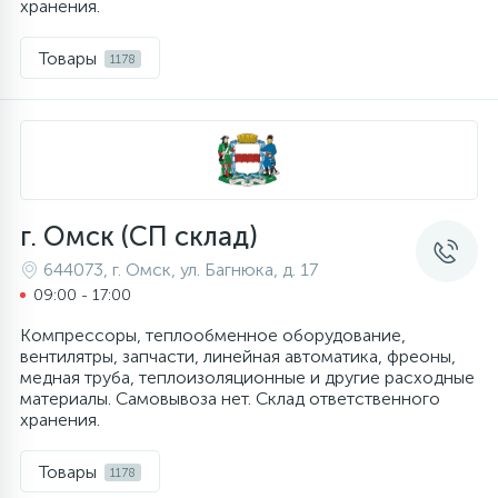
хранения.
45
Товары
1178
Сливные фильтры
5
Смазки
15
Стекла люка
г. Омск (СП склад)
644073, г. Омск, ул. Багнюка, д. 17
27
Суппорты (ступицы)
09:00 - 17:00
Компрессоры, теплообменное оборудование,
6
Таходатчики
вентилятры, запчасти, линейная автоматика, фреоны,
медная труба, теплоизоляционные и другие расходные
материалы. Самовывоза нет. Склад ответственного
90
хранения.
ТЭНы (нагревательные элементы)
Товары
1178
12
Улитки помп