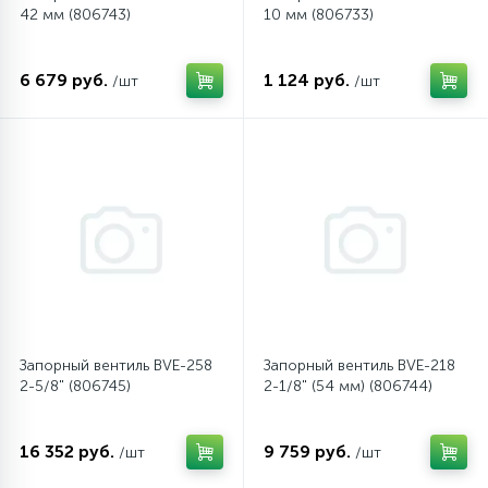
42 мм (806743)
10 мм (806733)
45
Сливные фильтры
6 679 руб.
1 124 руб.
/шт
/шт
5
Смазки
15
Стекла люка
27
Суппорты (ступицы)
6
Таходатчики
Запорный вентиль BVE-258
Запорный вентиль BVE-218
2-5/8" (806745)
2-1/8" (54 мм) (806744)
90
ТЭНы (нагревательные элементы)
16 352 руб.
9 759 руб.
/шт
/шт
12
Улитки помп