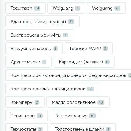
Tecumseh
Weiguang
Weiguang
54
3
41
6
4
Шлейфы дверей
Панели управления
Фильтры осушители
Адаптеры, гайки, штуцеры
31
87
3
Фильтры для воды
Патрубки
Фильтры разборные
Быстросъемные муфты
3
39
1
Вакуумные насосы
Горелки MAPP
1
3
Вентили, проколки
Петли люка
Шаровые вентили
Другие марки
Картриджи (вставки)
1
8
2
Пластиковые изделия
Электрокомпоненты
Компрессоры автокондиционеров, рефрижераторов
22
Подшипники
Компрессоры для кондиционеров
50
Кримперы
Масло холодильное
2
40
2
Программаторы, таймеры
Регуляторы
Теплоизоляция
11
10
1
Противовесы
Термостаты
Толстостенные шланги
2
4