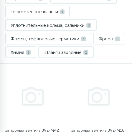
Тонкостенные шланги
16
4
Пружины бака
Уплотнительные кольца, сальники
3
44
Ребра барабана
Флюсы, тефлоновые герметики
Фреон
3
8
147
Химия
Шланги зарядные
Ремни привода
2
2
127
Ручки люка
33
Ручки переключения
94
Сальники барабана
77
Сливные насосы (помпы)
Запорный вентиль BVE-M42
Запорный вентиль BVE-M10