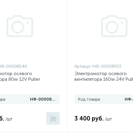
НФ-00008540
Артикул:
НФ-00008553
мотор осевого
Электромотор осевого
ора 80w 12V Puller
вентилятора 160w 24V Pull
ара
НФ-00008540
Код товара
б.
3 400 руб.
/шт
/шт