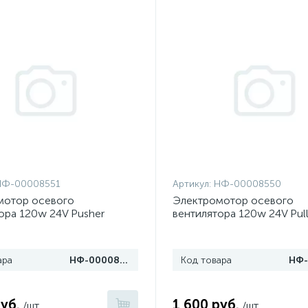
НФ-00008551
Артикул:
НФ-00008550
мотор осевого
Электромотор осевого
ора 120w 24V Pusher
вентилятора 120w 24V Pull
ара
НФ-00008551
Код товара
уб.
1 600 руб.
/шт
/шт