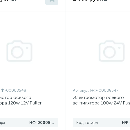
НФ-00008548
Артикул:
НФ-00008547
мотор осевого
Электромотор осевого
ора 120w 12V Puller
вентилятора 100w 24V Pus
ара
НФ-00008548
Код товара