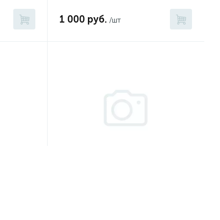
1 000 руб.
/шт
Артикул:
НФ-00008536
Крыльчатка вентилятора
er
металлическая 5 лопастей