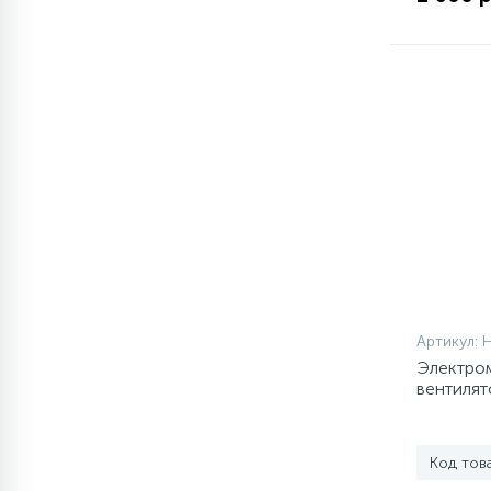
77
Сливные насосы (помпы)
45
Сливные фильтры
5
Смазки
15
Стекла люка
27
Артикул:
Суппорты (ступицы)
Электро
вентилят
6
Таходатчики
Код тов
ТЭНы (нагревательные
90