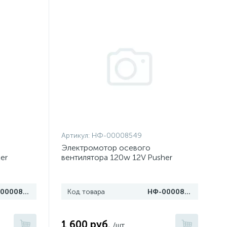
Артикул:
НФ-00008549
Электромотор осевого
er
вентилятора 120w 12V Pusher
НФ-00008550
Код товара
НФ-00008549
1 600 руб.
/шт