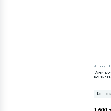
1
Противовесы
16
Пружины бака
44
Ребра барабана
147
Ремни привода
Артикул:
Электро
127
Ручки люка
вентилят
33
Ручки переключения
Код тов
94
Сальники барабана
1 600 р