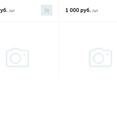
уб.
1 000 руб.
/шт
/шт
НФ-00008545
Артикул:
НФ-00008544
мотор осевого
Электромотор осевого
ора 100w 12V Pusher
вентилятора 100w 12V Pull