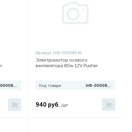
Артикул:
НФ-00008541
Электромотор осевого
r
вентилятора 80w 12V Pusher
НФ-00008542
Код товара
НФ-00008541
940 руб.
/шт