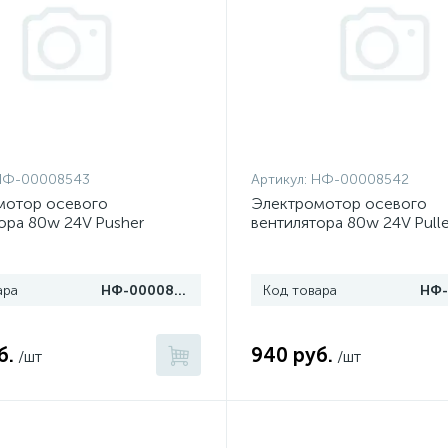
НФ-00008543
Артикул:
НФ-00008542
мотор осевого
Электромотор осевого
ора 80w 24V Pusher
вентилятора 80w 24V Pulle
ара
НФ-00008543
Код товара
б.
940 руб.
/шт
/шт