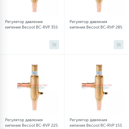
45
Сливные фильтры
Регулятор давления
Регулятор давления
кипения Becool BC-RVP 35S
кипения Becool BC-RVP 28S
5
Смазки
15
Стекла люка
27
Суппорты (ступицы)
6
Таходатчики
90
ТЭНы (нагревательные элементы)
Регулятор давления
Регулятор давления
кипения Becool BC-RVP 22S
кипения Becool BC-RVP 15S
12
Улитки помп