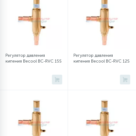
16
Пружины бака
44
Ребра барабана
147
Ремни привода
Регулятор давления
Регулятор давления
кипения Becool BC-RVС 15S
кипения Becool BC-RVС 12S
127
Ручки люка
33
Ручки переключения
94
Сальники барабана
77
Сливные насосы (помпы)