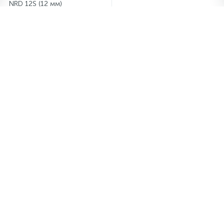
NRD 12S (12 мм)
1
2
Нужна консультация? Задайте
вопрос прямо сейчас!
+7