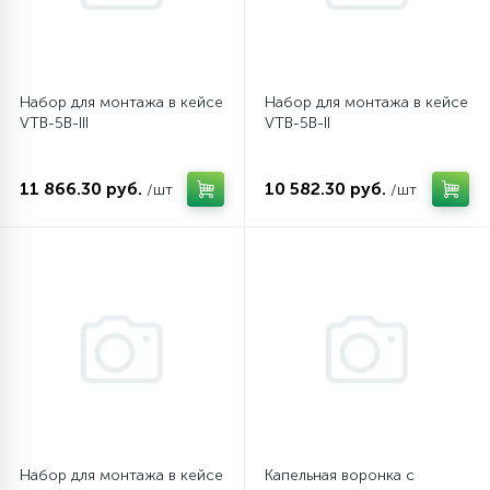
16
Пружины бака
Набор для монтажа в кейсе
Набор для монтажа в кейсе
44
VTB-5B-III
VTB-5B-II
Ребра барабана
147
11 866.30 руб.
10 582.30 руб.
/шт
/шт
Ремни привода
127
Ручки люка
33
Ручки переключения
94
Сальники барабана
77
Набор для монтажа в кейсе
Капельная воронка с
Сливные насосы (помпы)