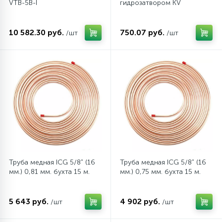
VTB-5B-I
гидрозатвором KV
45
Сливные фильтры
10 582.30 руб.
750.07 руб.
/шт
/шт
5
Смазки
15
Стекла люка
27
Суппорты (ступицы)
6
Таходатчики
Труба медная ICG 5/8" (16
Труба медная ICG 5/8" (16
мм.) 0,81 мм. бухта 15 м.
мм.) 0,75 мм. бухта 15 м.
90
ТЭНы (нагревательные элементы)
5 643 руб.
4 902 руб.
/шт
/шт
12
Улитки помп