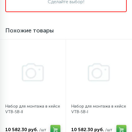
Сделайте выбор!
16
Пружины бака
Похожие товары
44
Ребра барабана
147
Ремни привода
127
Ручки люка
33
Ручки переключения
Набор для монтажа в кейсе
Набор для монтажа в кейсе
94
Сальники барабана
VTB-5B-II
VTB-5B-I
77
10 582.30 руб.
10 582.30 руб.
Сливные насосы (помпы)
/шт
/шт