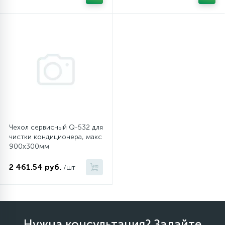
45
Сливные фильтры
5
Смазки
15
Стекла люка
27
Суппорты (ступицы)
Чехол сервисный Q-532 для
чистки кондиционера, макс
900х300мм
6
Таходатчики
2 461.54 руб.
/шт
90
ТЭНы (нагревательные элементы)
12
Нужна консультация? Задайте
Улитки помп