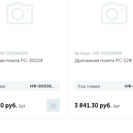
НФ-00006000
Артикул:
НФ-00005998
ая помпа PC-30228
Дренажная помпа PC-12B
ара
НФ-00006000
Код товара
0 руб.
3 841.30 руб.
/шт
/шт