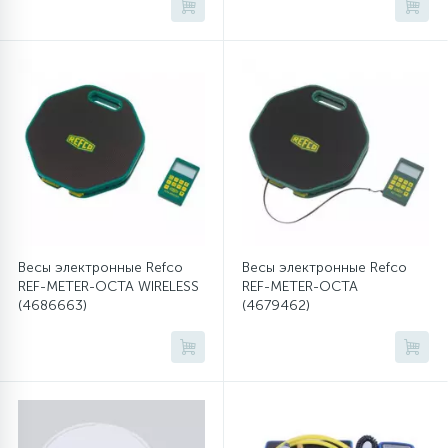
45
Сливные фильтры
5
Смазки
15
Стекла люка
27
Суппорты (ступицы)
Весы электронные Refco
Весы электронные Refco
REF-METER-OCTA WIRELESS
REF-METER-OCTA
(4686663)
(4679462)
6
Таходатчики
90
ТЭНы (нагревательные элементы)
12
Улитки помп