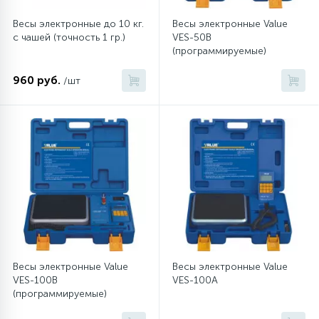
Весы электронные до 10 кг.
Весы электронные Value
16
Пружины бака
с чашей (точность 1 гр.)
VES-50B
(программируемые)
44
960 руб.
/шт
Ребра барабана
147
Ремни привода
127
Ручки люка
33
Ручки переключения
94
Сальники барабана
Весы электронные Value
Весы электронные Value
VES-100B
VES-100A
(программируемые)
77
Сливные насосы (помпы)