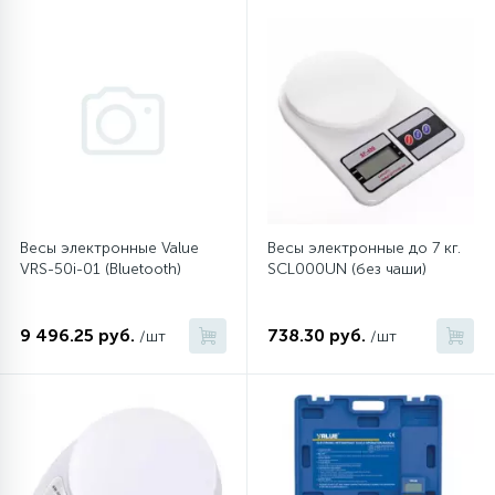
45
Сливные фильтры
5
Смазки
15
Стекла люка
Весы электронные Value
Весы электронные до 7 кг.
27
VRS-50i-01 (Bluetooth)
SCL000UN (без чаши)
Суппорты (ступицы)
9 496.25 руб.
738.30 руб.
/шт
/шт
6
Таходатчики
90
ТЭНы (нагревательные элементы)
12
Улитки помп