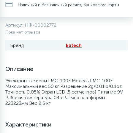
Наличный и безналичный расчет, банковские карты
28
48
13
6
Термопредохранители
Перфолента, траверса
Уплотнительные кольца, сальники
Крестовины
Соленоидные вентили
Артикул:
НФ-00002772
56
15
2
5
Фильтры-осушители/Маслоотделители
Заслонки
Провод, кабель, гофра
Крышки
Теплоизоляция (труба, лист, лента, клей)
Пока нет отзывов
Бренд
Elitech
16
16
6
Лотки (поддоны) для сбора конденсата
Пульты универсальные, платы управления
Фитинг
Крючки люка
Терморегулирующие вентили
Фреон для автокондиционеров и
20
5
1
Описание
Лампы, защитные коробы
Теплоизоляция
Люки в сборе
Труба медная (бухтовая)
рефрижераторов
Электронные весы LMC-100F Модель LMC-100F
188
4
Максимальный вес 50 кг Разрешение 2g/0.01lb/0.1oz
Модули управления
Труба алюминиевая
Шланги (фреонопроводы)
Манжеты люка
Труба медная (хлысты)
Точность 0,05% Экран LCD (5 сегментов) Питание 9V
Рабочая температура 045 Размер платформы
223223мм Вес 2,5 кг
7
5
Ручки для холодильника
Труба медная
Ножки
Фильтры антикислотные
Характеристики
44
7
7
Уплотнительная резина
Фреон для кондиционеров
Обода, рамки люка
Фильтры маслянные