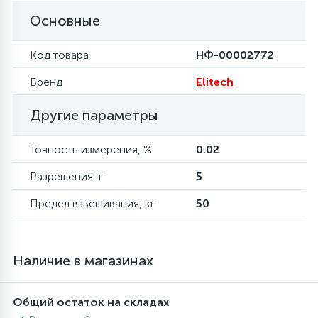
Основные
6
4
Шлейфы дверей
Панели управления
Фильтры осушители
Код товара
НФ-00002772
87
3
Фильтры для воды
Патрубки
Фильтры разборные
Бренд
Elitech
Другие параметры
39
1
Вентили, проколки
Петли люка
Шаровые вентили
Точность измерения, %
0.02
2
Пластиковые изделия
Электрокомпоненты
Разрешения, г
5
Предел взвешивания, кг
50
22
Подшипники
2
Наличие в магазинах
Программаторы, таймеры
1
Общий остаток на складах
Противовесы