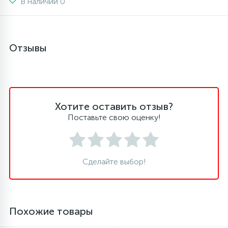
В наличии 0
16
Пружины бака
Отзывы
44
Ребра барабана
147
Ремни привода
Хотите оставить отзыв?
Поставьте свою оценку!
127
Ручки люка
33
Ручки переключения
Сделайте выбор!
94
Сальники барабана
Похожие товары
77
Сливные насосы (помпы)