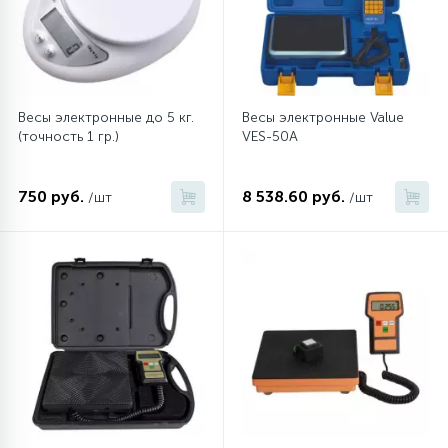
12
Шкивы барабана
Весы электронные до 5 кг.
Весы электронные Value
9
Шланги залива
(точность 1 гр.)
VES-50A
27
Шланги слива
750 руб.
8 538.60 руб.
/шт
/шт
20
Щетки двигателя
30
Электронные модули