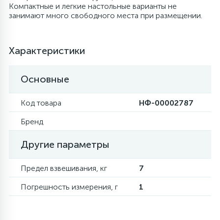
Компактные и легкие настольные варианты не
занимают много свободного места при размещении.
6
4
Шлейфы дверей
Панели управления
Фильтры осушители
87
3
Характеристики
Фильтры для воды
Патрубки
Фильтры разборные
Основные
39
1
Вентили, проколки
Петли люка
Шаровые вентили
Код товара
НФ-00002787
2
Пластиковые изделия
Электрокомпоненты
Бренд
Другие параметры
22
Подшипники
Предел взвешивания, кг
7
2
Программаторы, таймеры
Погрешность измерения, г
1
1
Противовесы