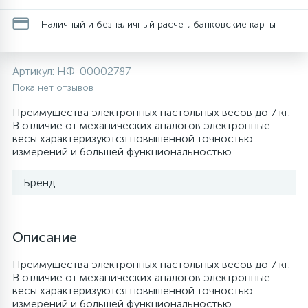
28
48
13
6
Наличный и безналичный расчет, банковские карты
Термопредохранители
Перфолента, траверса
Уплотнительные кольца, сальники
Крестовины
Соленоидные вентили
56
15
2
5
Фильтры-осушители/Маслоотделители
Заслонки
Провод, кабель, гофра
Крышки
Теплоизоляция (труба, лист, лента, клей)
Артикул:
НФ-00002787
Пока нет отзывов
16
16
6
Преимущества электронных настольных весов до 7 кг.
Лотки (поддоны) для сбора конденсата
Пульты универсальные, платы управления
Фитинг
Крючки люка
Терморегулирующие вентили
В отличие от механических аналогов электронные
весы характеризуются повышенной точностью
измерений и большей функциональностью.
Фреон для автокондиционеров и
20
5
1
Лампы, защитные коробы
Теплоизоляция
Люки в сборе
Труба медная (бухтовая)
рефрижераторов
Бренд
188
4
Модули управления
Труба алюминиевая
Шланги (фреонопроводы)
Манжеты люка
Труба медная (хлысты)
Описание
7
5
Ручки для холодильника
Труба медная
Ножки
Фильтры антикислотные
Преимущества электронных настольных весов до 7 кг.
В отличие от механических аналогов электронные
44
7
7
весы характеризуются повышенной точностью
Уплотнительная резина
Фреон для кондиционеров
Обода, рамки люка
Фильтры маслянные
измерений и большей функциональностью.