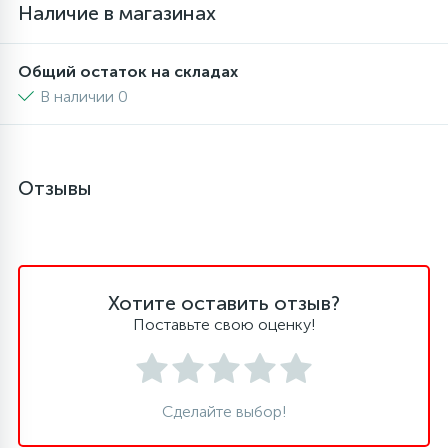
Наличие в магазинах
16
Пружины бака
Общий остаток на складах
В наличии 0
44
Ребра барабана
147
Ремни привода
Отзывы
127
Ручки люка
Хотите оставить отзыв?
33
Ручки переключения
Поставьте свою оценку!
94
Сальники барабана
Сделайте выбор!
77
Сливные насосы (помпы)