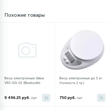
45
Сливные фильтры
Похожие товары
5
Смазки
15
Стекла люка
27
Суппорты (ступицы)
6
Таходатчики
Весы электронные Value
Весы электронные до 5 кг.
VRS-50i-01 (Bluetooth)
(точность 1 гр.)
90
ТЭНы (нагревательные элементы)
9 496.25 руб.
750 руб.
/шт
/шт
12
Улитки помп