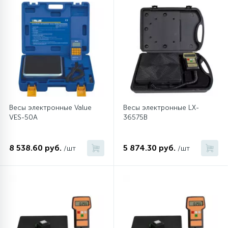
12
Шкивы барабана
9
Шланги залива
27
Шланги слива
Весы электронные Value
Весы электронные LX-
VES-50A
36575B
20
Щетки двигателя
8 538.60 руб.
5 874.30 руб.
/шт
/шт
30
Электронные модули