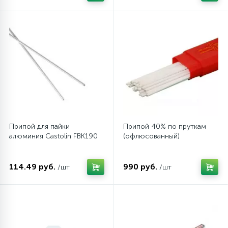
6
4
Шлейфы дверей
Панели управления
Фильтры осушители
87
3
Фильтры для воды
Патрубки
Фильтры разборные
39
1
Вентили, проколки
Петли люка
Шаровые вентили
2
Пластиковые изделия
Электрокомпоненты
Припой для пайки
Припой 40% по пруткам
алюминия Castolin FBK190
(офлюсованный)
22
Подшипники
114.49 руб.
990 руб.
/шт
/шт
2
Программаторы, таймеры
1
Противовесы