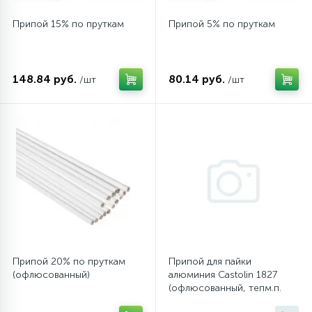
Припой 15% по пруткам
Припой 5% по пруткам
45
Сливные фильтры
5
148.84 руб.
80.14 руб.
/шт
/шт
Смазки
15
Стекла люка
27
Суппорты (ступицы)
6
Таходатчики
90
Припой 20% по пруткам
Припой для пайки
ТЭНы (нагревательные элементы)
(офлюсованный)
алюминия Castolin 1827
(офлюсованный, тепм.п.
270 гр.)
12
Улитки помп