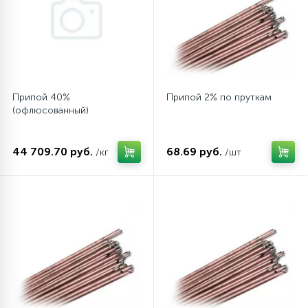
16
Пружины бака
44
Ребра барабана
Припой 40%
Припой 2% по пруткам
(офлюсованный)
147
Ремни привода
44 709.70 руб.
68.69 руб.
/кг
/шт
127
Ручки люка
33
Ручки переключения
94
Сальники барабана
77
Сливные насосы (помпы)