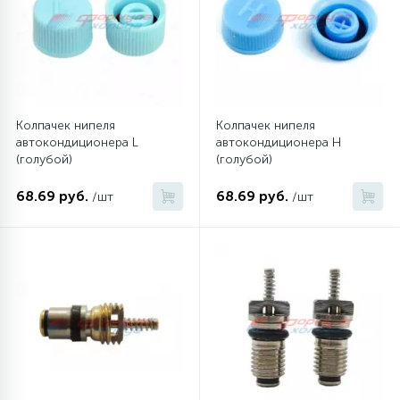
6
4
Шлейфы дверей
Панели управления
Фильтры осушители
87
3
Фильтры для воды
Патрубки
Фильтры разборные
Колпачек нипеля
Колпачек нипеля
автокондиционера L
автокондиционера H
39
1
Вентили, проколки
Петли люка
Шаровые вентили
(голубой)
(голубой)
68.69 руб.
68.69 руб.
/шт
/шт
2
Пластиковые изделия
Электрокомпоненты
22
Подшипники
2
Программаторы, таймеры
1
Противовесы