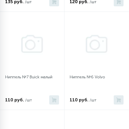
135 руб.
120 руб.
/шт
/шт
45
Сливные фильтры
5
Смазки
15
Стекла люка
27
Суппорты (ступицы)
Ниппель №7 Buick малый
Ниппель №6 Volvo
6
Таходатчики
110 руб.
110 руб.
/шт
/шт
90
ТЭНы (нагревательные элементы)
12
Улитки помп