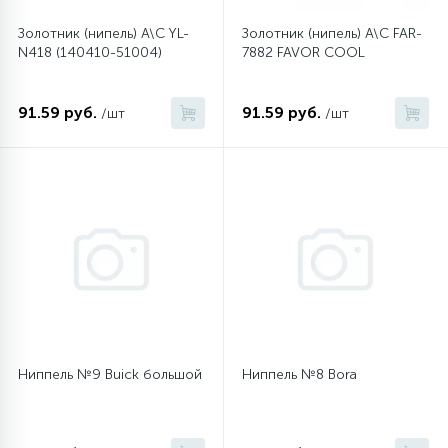
Золотник (нипель) A\C YL-
Золотник (нипель) A\C FAR-
16
Пружины бака
N418 (140410-51004)
7882 FAVOR COOL
44
91.59 руб.
91.59 руб.
/шт
/шт
Ребра барабана
147
Ремни привода
127
Ручки люка
33
Ручки переключения
94
Сальники барабана
Ниппель №9 Buick большой
Ниппель №8 Bora
77
Сливные насосы (помпы)