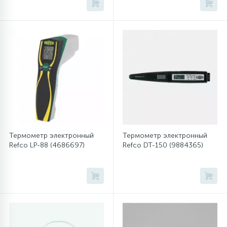
45
Сливные фильтры
5
Смазки
15
Стекла люка
27
Суппорты (ступицы)
Термометр электронный
Термометр электронный
Refco LP-88 (4686697)
Refco DT-150 (9884365)
6
Таходатчики
90
ТЭНы (нагревательные элементы)
12
Улитки помп