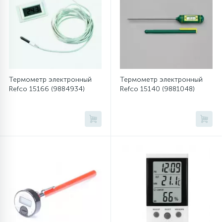
12
Шкивы барабана
9
Шланги залива
Термометр электронный
Термометр электронный
Refco 15166 (9884934)
Refco 15140 (9881048)
27
Шланги слива
20
Щетки двигателя
30
Электронные модули