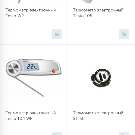
Термометр электронный
Термометр электронный
16
Пружины бака
Testo WP
Testo 105
44
Ребра барабана
147
Ремни привода
127
Ручки люка
33
Ручки переключения
94
Сальники барабана
Термометр электронный
Термометр электронный
Testo 104 WP
ST-50
77
Сливные насосы (помпы)