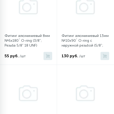
6
4
Шлейфы дверей
Панели управления
Фильтры осушители
87
3
Фильтры для воды
Патрубки
Фильтры разборные
Фитинг алюминиевый 8мм
Фитинг алюминиевый 13мм
№6х180˚ O-ring (3/8”;
№10х90˚ O-ring с
39
1
Вентили, проколки
Петли люка
Шаровые вентили
Резьба 5/8” 18 UNF)
наружной резьбой (5/8”;
Резьба 7/8” 14 UNF)
55 руб.
130 руб.
/шт
/шт
2
Пластиковые изделия
Электрокомпоненты
22
Подшипники
2
Программаторы, таймеры
1
Противовесы