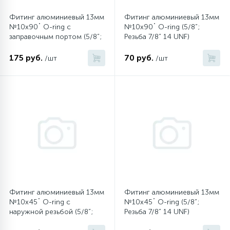
Фитинг алюминиевый 13мм
Фитинг алюминиевый 13мм
16
Пружины бака
№10х90˚ O-ring c
№10х90˚ O-ring (5/8”;
заправочным портом (5/8”;
Резьба 7/8” 14 UNF)
Резьба 7/8” 14 UNF)
44
175 руб.
70 руб.
/шт
/шт
Ребра барабана
147
Ремни привода
127
Ручки люка
33
Ручки переключения
94
Сальники барабана
Фитинг алюминиевый 13мм
Фитинг алюминиевый 13мм
№10х45˚ O-ring с
№10х45˚ O-ring (5/8”;
наружной резьбой (5/8”;
Резьба 7/8” 14 UNF)
77
Резьба 7/8” 14 UNF)
Сливные насосы (помпы)