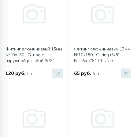
12
Шкивы барабана
9
Шланги залива
Фитинг алюминиевый 13мм
Фитинг алюминиевый 13мм
№10х180˚ O-ring с
№10х180˚ O-ring (5/8”;
27
Шланги слива
наружной резьбой (5/8”;
Резьба 7/8” 14 UNF)
Резьба 7/8” 14 UNF)
120 руб.
65 руб.
/шт
/шт
20
Щетки двигателя
30
Электронные модули