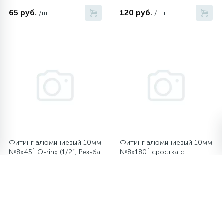
16 UNF)
65 руб.
120 руб.
/шт
/шт
Фитинг алюминиевый 10мм
Фитинг алюминиевый 10мм
№8х45˚ O-ring (1/2”; Резьба
№8х180˚ сростка c
3/4” 16 UNF)
заправочным портом (1/2”)
65 руб.
175 руб.
/шт
/шт