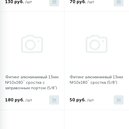
130 руб.
70 руб.
/шт
/шт
45
Сливные фильтры
5
Смазки
15
Стекла люка
27
Суппорты (ступицы)
Фитинг алюминиевый 13мм
Фитинг алюминиевый 13мм
№10х180˚ сростка c
№10х180˚ сростка (5/8”)
заправочным портом (5/8”)
6
Таходатчики
180 руб.
50 руб.
/шт
/шт
90
ТЭНы (нагревательные элементы)
12
Улитки помп