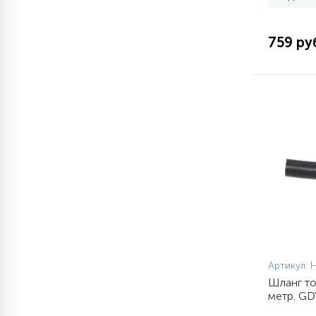
1
Противовесы
759 ру
16
Пружины бака
44
Ребра барабана
147
Ремни привода
127
Ручки люка
33
Ручки переключения
Артикул:
Шланг то
метр. GD
94
Сальники барабана