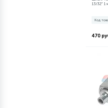
элементы)
13/32" 1 
12
Улитки помп
Код тов
12
Шкивы барабана
470 ру
9
Шланги залива
27
Шланги слива
20
Щетки двигателя
30
Электронные модули