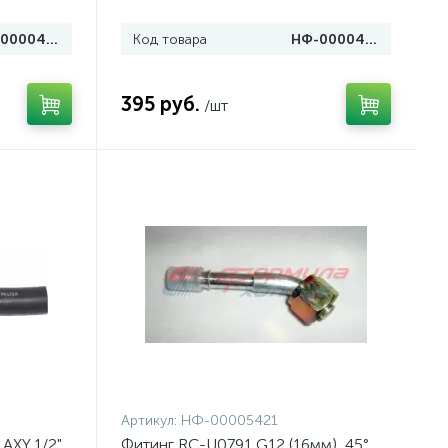
НФ-00004990
Код товара
НФ-00004989
395 руб.
/шт
Артикул:
НФ-00005421
AXY 1/2"
Фитинг RC-U0791 G12 (16мм), 45°