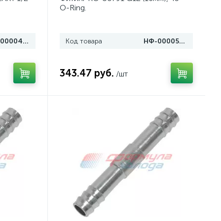
O-Ring.
НФ-00004987
Код товара
НФ-00005421
343.47 руб.
/шт