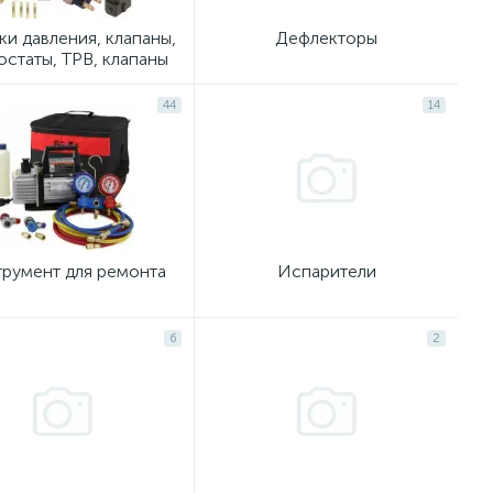
Р/
ки давления, клапаны,
Дефлекторы
остаты, ТРВ, клапаны
компрессора
44
14
румент для ремонта
Испарители
6
2