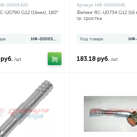
НФ-00005420
Артикул:
НФ-00005045
C-U0790 G12 (16мм), 180°
Фитинг RC-U0734 G12 (16 
гр. сростка
ара
НФ-00005420
Код товара
 руб.
183.18 руб.
/шт
/шт