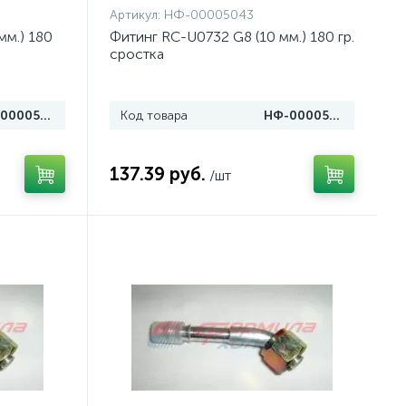
Артикул:
НФ-00005043
мм.) 180
Фитинг RC-U0732 G8 (10 мм.) 180 гр.
сростка
НФ-00005045
Код товара
НФ-00005043
137.39 руб.
/шт