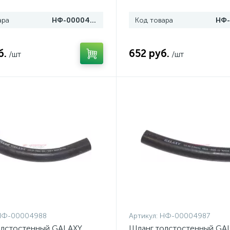
ара
НФ-00004995
Код товара
б.
652 руб.
/шт
/шт
НФ-00004988
Артикул:
НФ-00004987
олстостенный GALAXY
Шланг толстостенный GAL