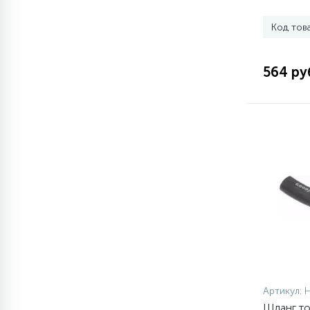
Код тов
77
Сливные насосы (помпы)
564 ру
45
Сливные фильтры
5
Смазки
15
Стекла люка
27
Суппорты (ступицы)
6
Таходатчики
Артикул:
ТЭНы (нагревательные
90
Шланг т