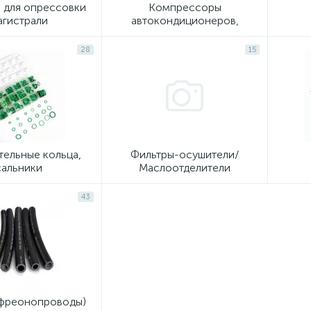
 для опрессовки
Компрессоры
агистрали
автокондиционеров,
рефрижераторов
28
15
тельные кольца,
Фильтры-осушители/
сальники
Маслоотделители
43
(фреонопроводы)