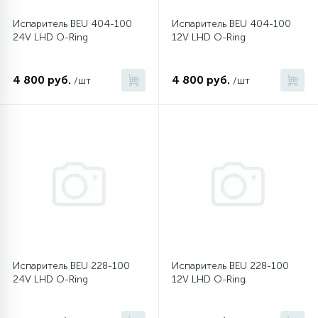
Испаритель BEU 404-100
Испаритель BEU 404-100
16
Пружины бака
24V LHD O-Ring
12V LHD O-Ring
44
4 800 руб.
4 800 руб.
/шт
/шт
Ребра барабана
147
Ремни привода
127
Ручки люка
33
Ручки переключения
94
Сальники барабана
Испаритель BEU 228-100
Испаритель BEU 228-100
24V LHD O-Ring
12V LHD O-Ring
77
Сливные насосы (помпы)