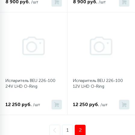
8 900 руб.
8 900 руб.
/шт
/шт
45
Сливные фильтры
5
Смазки
15
Стекла люка
27
Суппорты (ступицы)
Испаритель BEU 226-100
Испаритель BEU 226-100
24V LHD O-Ring
12V LHD O-Ring
6
Таходатчики
12 250 руб.
12 250 руб.
/шт
/шт
90
ТЭНы (нагревательные элементы)
1
2
12
Улитки помп