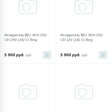
6
4
Шлейфы дверей
Панели управления
Фильтры осушители
87
3
Фильтры для воды
Патрубки
Фильтры разборные
Испаритель BEU 404-100
Испаритель BEU 404-100
CH 24V LHD O-Ring
CH 12V LHD O-Ring
39
1
Вентили, проколки
Петли люка
Шаровые вентили
5 900 руб.
5 900 руб.
/шт
/шт
2
Пластиковые изделия
Электрокомпоненты
22
Подшипники
2
Программаторы, таймеры
1
Противовесы