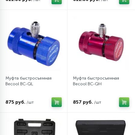
45
Сливные фильтры
5
Смазки
15
Стекла люка
27
Суппорты (ступицы)
Муфта быстросъемная
Муфта быстросъемная
Becool BC-QL
Becool BC-QH
6
Таходатчики
875 руб.
857 руб.
/шт
/шт
90
ТЭНы (нагревательные элементы)
12
Улитки помп