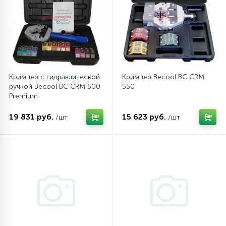
12
Шкивы барабана
9
Шланги залива
Кримпер с гидравлической
Кримпер Becool BC CRM
ручкой Becool BC CRM 500
550
27
Premium
Шланги слива
19 831 руб.
15 623 руб.
/шт
/шт
20
Щетки двигателя
30
Электронные модули