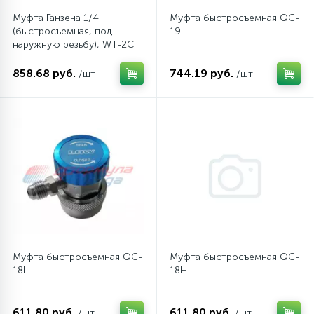
Муфта Ганзена 1/4
Муфта быстросъемная QC-
16
(быстросъемная, под
19L
Пружины бака
наружную резьбу), WT-2C
858.68 руб.
744.19 руб.
44
/шт
/шт
Ребра барабана
147
Ремни привода
127
Ручки люка
33
Ручки переключения
94
Муфта быстросъемная QC-
Муфта быстросъемная QC-
Сальники барабана
18L
18H
77
Сливные насосы (помпы)
611.80 руб.
611.80 руб.
/шт
/шт