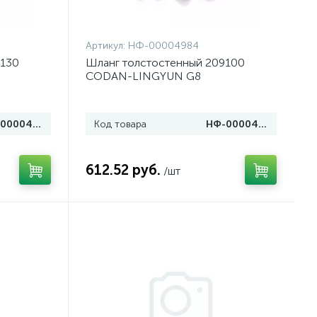
Артикул:
НФ-00004984
9130
Шланг толстостенный 209100
CODAN-LINGYUN G8
НФ-00004985
Код товара
НФ-00004984
612.52 руб.
/шт