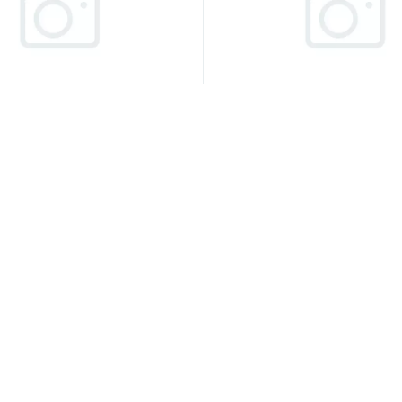
НФ-00008966
Артикул:
НФ-00008568
лстостенный CH 1/2" 1
Шланг слива конденсата 
6 (13 мм.)
ара
НФ-00008966
Код товара
110 руб.
/шт