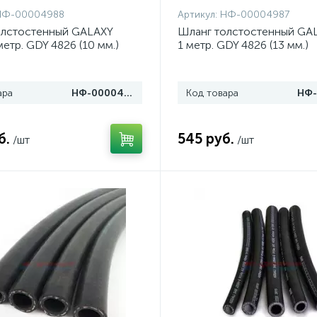
НФ-00004988
Артикул:
НФ-00004987
олстостенный GALAXY
Шланг толстостенный GAL
метр. GDY 4826 (10 мм.)
1 метр. GDY 4826 (13 мм.)
ара
НФ-00004988
Код товара
б.
545 руб.
/шт
/шт