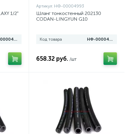
Артикул:
НФ-00004993
AXY 1/2"
Шланг тонкостенный 202130
CODAN-LINGYUN G10
НФ-00004987
Код товара
НФ-00004993
658.32 руб.
/шт