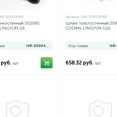
НФ-00004991
Артикул:
НФ-00004985
онкостенный 202080
Шланг толстостенный 20
LINGYUN G6
CODAN-LINGYUN G10
ара
НФ-00004991
Код товара
 руб.
658.32 руб.
/шт
/шт