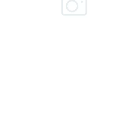
Артикул:
НФ-00008567
16х2мм
Шланг слива конденсата 10х2мм
НФ-00008568
Код товара
НФ-00008567
100 руб.
/шт