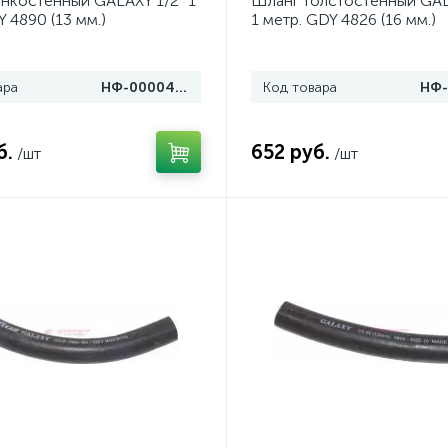
нкостенный GALAXY 1/2" 1
Шланг толстостенный GAL
Y 4890 (13 мм.)
1 метр. GDY 4826 (16 мм.)
ара
НФ-00004995
Код товара
б.
652 руб.
/шт
/шт