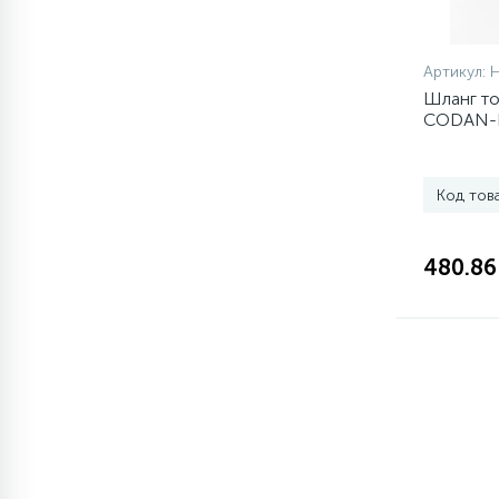
77
Сливные насосы (помпы)
Артикул:
Шланг т
CODAN-
45
Сливные фильтры
5
Код тов
Смазки
480.86
15
Стекла люка
27
Суппорты (ступицы)
6
Таходатчики
ТЭНы (нагревательные
90