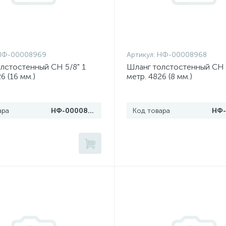
НФ-00008969
Артикул:
НФ-00008968
лстостенный CH 5/8" 1
Шланг толстостенный CH 5
6 (16 мм.)
метр. 4826 (8 мм.)
ара
НФ-00008969
Код товара