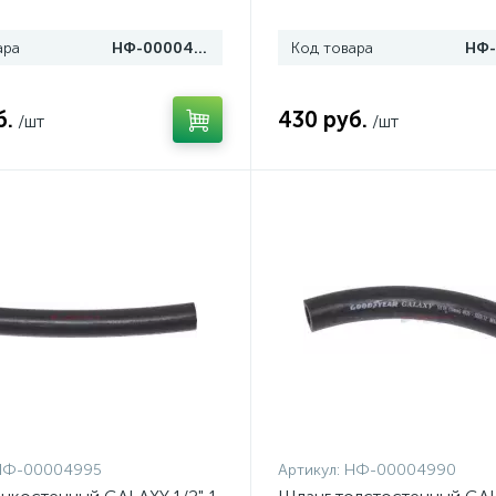
ара
НФ-00004998
Код товара
б.
430 руб.
/шт
/шт
НФ-00004995
Артикул:
НФ-00004990