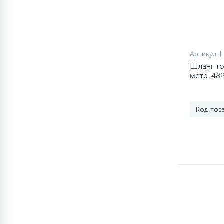
элементы)
12
Улитки помп
Артикул:
12
Шкивы барабана
Шланг то
метр. 482
9
Шланги залива
Код тов
27
Шланги слива
20
Щетки двигателя
30
Электронные модули