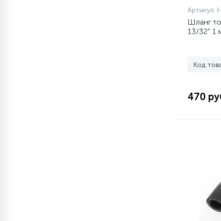
Артикул:
1
Шланг т
Противовесы
13/32" 1 
16
Пружины бака
Код тов
44
Ребра барабана
470 ру
147
Ремни привода
127
Ручки люка
33
Ручки переключения
94
Сальники барабана