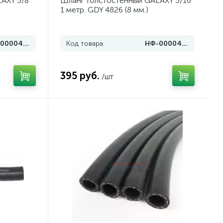
AXY 5/8"
Шланг толстостенный GALAXY 5/16"
1 метр. GDY 4826 (8 мм.)
НФ-00004990
Код товара
НФ-00004989
395 руб.
/шт