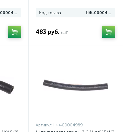
НФ-00004997
Код товара
НФ-00004996
483 руб.
/шт
Артикул:
НФ-00004989