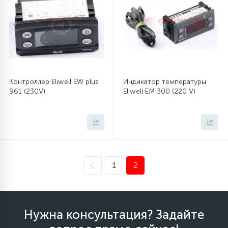
12
Шкивы барабана
9
Шланги залива
Контроллер Eliwell EW plus
Индикатор температуры
961 (230V)
Eliwell EM 300 (220 V)
27
Шланги слива
20
Щетки двигателя
30
Электронные модули
1
2
Нужна консультация? Задайте