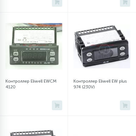
45
Сливные фильтры
5
Смазки
15
Стекла люка
27
Суппорты (ступицы)
Контроллер Eliwell EWCM
Контроллер Eliwell EW plus
4120
974 (230V)
6
Таходатчики
90
ТЭНы (нагревательные элементы)
12
Улитки помп