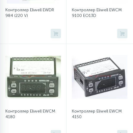
Контроллер Eliwell EWDR
Контроллер Eliwell EWCM
16
Пружины бака
984 (220 V)
9100 EO13D
44
Ребра барабана
147
Ремни привода
127
Ручки люка
33
Ручки переключения
94
Сальники барабана
Контроллер Eliwell EWCM
Контроллер Eliwell EWCM
4180
4150
77
Сливные насосы (помпы)