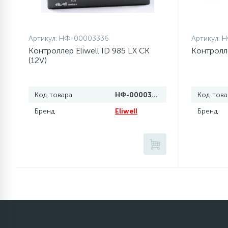
элементы)
12
Улитки помп
Артикул:
НФ-00003336
Артикул:
Н
Контроллер Eliwell ID 985 LX CK
Контролле
(12V)
12
Шкивы барабана
9
Код товара
НФ-00003336
Код това
Шланги залива
Бренд
Eliwell
Бренд
27
Шланги слива
20
Щетки двигателя
30
Электронные модули