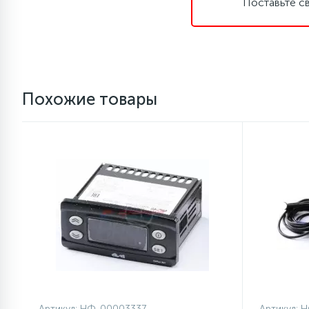
Поставьте с
1
Противовесы
16
Пружины бака
Похожие товары
44
Ребра барабана
147
Ремни привода
127
Ручки люка
33
Ручки переключения
94
Сальники барабана
Артикул:
НФ-00003337
Артикул:
Н