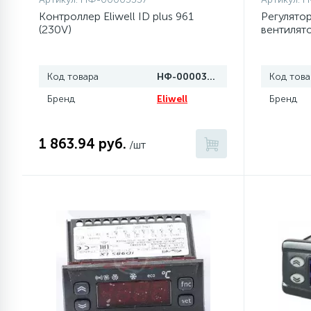
Контроллер Eliwell ID plus 961
Регулято
(230V)
вентилят
77
Сливные насосы (помпы)
Код товара
45
НФ-00003337
Код това
Сливные фильтры
Бренд
Eliwell
Бренд
5
Смазки
1 863.94 руб.
/шт
15
Стекла люка
27
Суппорты (ступицы)
6
Таходатчики
ТЭНы (нагревательные
90