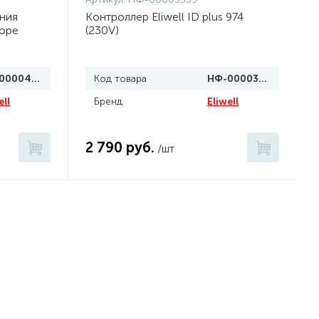
ния
Контроллер Eliwell ID plus 974
боре
(230V)
НФ-00004099
Код товара
НФ-00003339
ell
Бренд
Eliwell
2 790 руб.
/шт