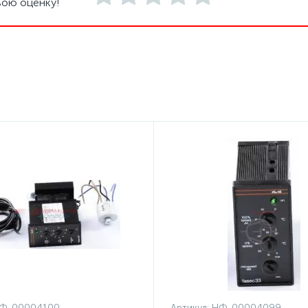
вою оценку!
Ф-00004100
Артикул:
НФ-00004099