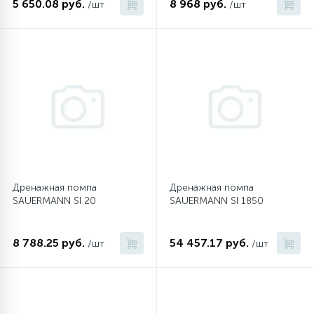
5 650.08 руб.
8 968 руб.
/шт
/шт
45
Сливные фильтры
5
Смазки
15
Стекла люка
27
Суппорты (ступицы)
Дренажная помпа
Дренажная помпа
SAUERMANN SI 20
SAUERMANN SI 1850
6
Таходатчики
8 788.25 руб.
54 457.17 руб.
/шт
/шт
90
ТЭНы (нагревательные элементы)
12
Улитки помп