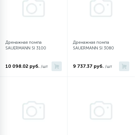
6
4
Шлейфы дверей
Панели управления
Фильтры осушители
87
3
Фильтры для воды
Патрубки
Фильтры разборные
Дренажная помпа
Дренажная помпа
SAUERMANN SI 3100
SAUERMANN SI 3080
39
1
Вентили, проколки
Петли люка
Шаровые вентили
10 098.02 руб.
9 737.37 руб.
/шт
/шт
2
Пластиковые изделия
Электрокомпоненты
22
Подшипники
2
Программаторы, таймеры
1
Противовесы