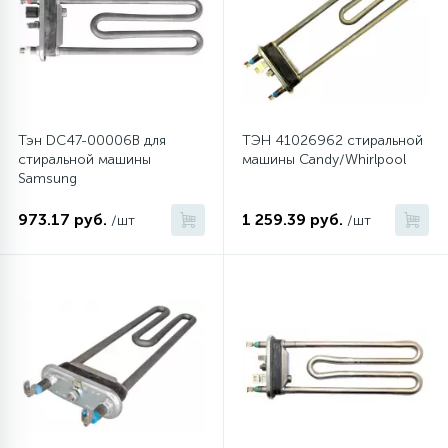
6
Шлейфы дверей
Фильтры осушители
3
Фильтры для воды
Фильтры разборные
Тэн DC47-00006B для
ТЭН 41026962 стиральной
стиральной машины
машины Candy/Whirlpool
1
Вентили, проколки
Шаровые вентили
Samsung
973.17 руб.
1 259.39 руб.
/шт
/шт
Электрокомпоненты