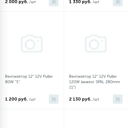
2 000 руб.
1 330 руб.
/шт
/шт
45
Сливные фильтры
5
Смазки
15
Стекла люка
27
Суппорты (ступицы)
Вентилятор 12" 12V Puller
Вентилятор 12" 12V Puller
80W "S"
120W (аналог SPAL 280mm
11")
6
Таходатчики
1 200 руб.
2 130 руб.
/шт
/шт
90
ТЭНы (нагревательные элементы)
12
Улитки помп