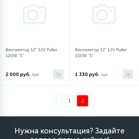
12
Шкивы барабана
9
Шланги залива
Вентилятор 12" 12V Puller
Вентилятор 12" 12V Puller
120W "S"
100W "S"
27
Шланги слива
2 000 руб.
1 330 руб.
/шт
/шт
20
Щетки двигателя
30
Электронные модули
1
2
Нужна консультация? Задайте