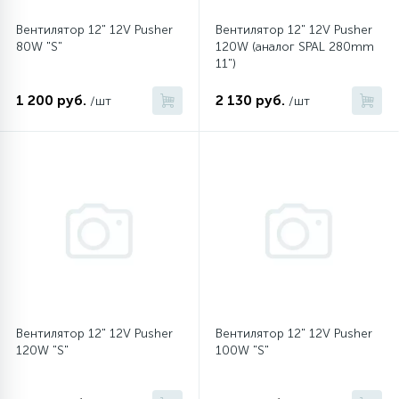
Вентилятор 12" 12V Pusher
Вентилятор 12" 12V Pusher
16
Пружины бака
80W "S"
120W (аналог SPAL 280mm
11")
44
1 200 руб.
2 130 руб.
/шт
/шт
Ребра барабана
147
Ремни привода
127
Ручки люка
33
Ручки переключения
94
Сальники барабана
Вентилятор 12" 12V Pusher
Вентилятор 12" 12V Pusher
120W "S"
100W "S"
77
Сливные насосы (помпы)