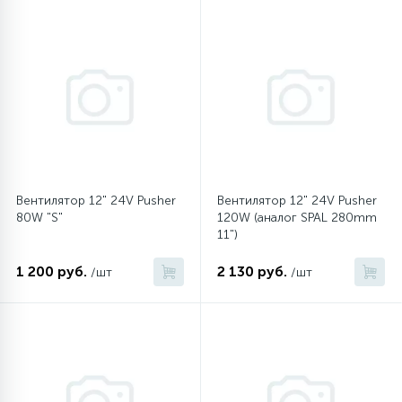
16
Пружины бака
44
Ребра барабана
147
Ремни привода
Вентилятор 12" 24V Pusher
Вентилятор 12" 24V Pusher
127
80W "S"
120W (аналог SPAL 280mm
Ручки люка
11")
33
1 200 руб.
2 130 руб.
/шт
/шт
Ручки переключения
94
Сальники барабана
77
Сливные насосы (помпы)