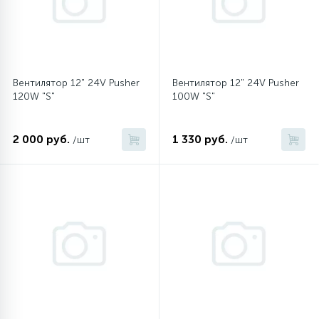
45
Сливные фильтры
5
Вентилятор 12" 24V Pusher
Вентилятор 12" 24V Pusher
Смазки
120W "S"
100W "S"
15
Стекла люка
2 000 руб.
1 330 руб.
/шт
/шт
27
Суппорты (ступицы)
6
Таходатчики
90
ТЭНы (нагревательные элементы)
12
Улитки помп