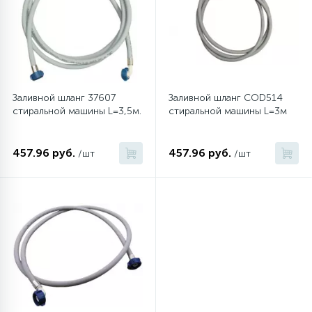
6
Шлейфы дверей
Фильтры осушители
3
Фильтры для воды
Фильтры разборные
Заливной шланг 37607
Заливной шланг COD514
стиральной машины L=3,5м.
стиральной машины L=3м
1
Вентили, проколки
Шаровые вентили
457.96 руб.
457.96 руб.
/шт
/шт
Электрокомпоненты