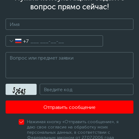
вопрос прямо сейчас!
6
4
Шлейфы дверей
Панели управления
Фильтры осушители
87
3
Фильтры для воды
Патрубки
Фильтры разборные
+7
39
1
Вентили, проколки
Петли люка
Шаровые вентили
2
Пластиковые изделия
Электрокомпоненты
22
Подшипники
Отправить сообщение
2
Программаторы, таймеры
Нажимая кнопку «Отправить сообщение», я
даю свое согласие на обработку моих
1
персональных данных, в соответствии с
Противовесы
Федеральным законом от 27.07.2006 года