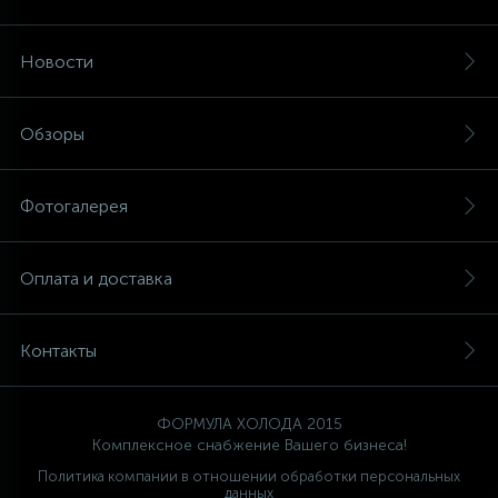
45
Новости
Сливные фильтры
5
Обзоры
Смазки
15
Фотогалерея
Стекла люка
27
Оплата и доставка
Суппорты (ступицы)
6
Контакты
Таходатчики
90
ТЭНы (нагревательные элементы)
ФОРМУЛА ХОЛОДА 2015
Комплексное снабжение Вашего бизнеса!
Политика компании в отношении обработки персональных
12
данных
Улитки помп