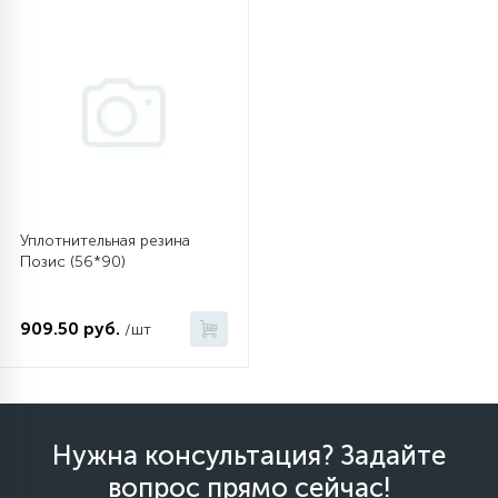
4
Панели управления
Фильтры осушители
87
Патрубки
Фильтры разборные
39
Петли люка
Шаровые вентили
Уплотнительная резина
2
Позис (56*90)
Пластиковые изделия
Электрокомпоненты
22
909.50 руб.
/шт
Подшипники
2
Программаторы, таймеры
Нужна консультация? Задайте
1
Противовесы
вопрос прямо сейчас!