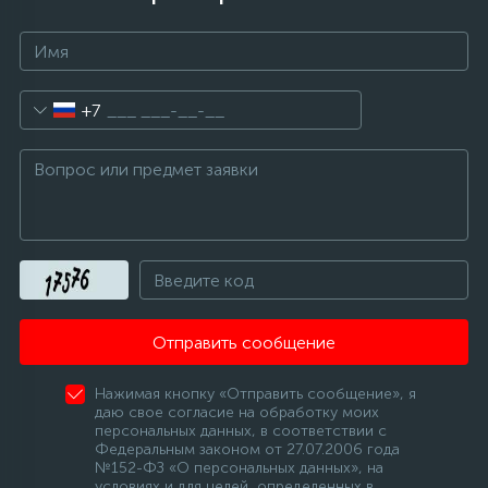
16
Пружины бака
+7
44
Ребра барабана
147
Ремни привода
127
Ручки люка
33
Ручки переключения
Отправить сообщение
Нажимая кнопку «Отправить сообщение», я
94
Сальники барабана
даю свое согласие на обработку моих
персональных данных, в соответствии с
Федеральным законом от 27.07.2006 года
№152-ФЗ «О персональных данных», на
77
Сливные насосы (помпы)
условиях и для целей, определенных в