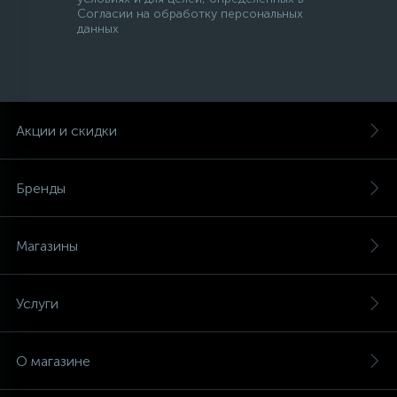
Согласии на обработку персональных
данных
45
Сливные фильтры
5
Смазки
Акции и скидки
15
Стекла люка
Бренды
27
Суппорты (ступицы)
Магазины
6
Таходатчики
Услуги
90
ТЭНы (нагревательные элементы)
О магазине
12
Улитки помп