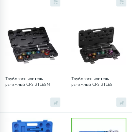
45
Сливные фильтры
5
Смазки
15
Стекла люка
27
Суппорты (ступицы)
Труборасширитель
Труборасширитель
рычажный CPS BTLE9M
рычажный CPS BTLE9
6
Таходатчики
90
ТЭНы (нагревательные элементы)
12
Улитки помп