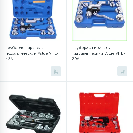
12
Шкивы барабана
9
Шланги залива
Труборасширитель
Труборасширитель
гидравлический Value VHE-
гидравлический Value VHE-
27
Шланги слива
42A
29A
20
Щетки двигателя
30
Электронные модули