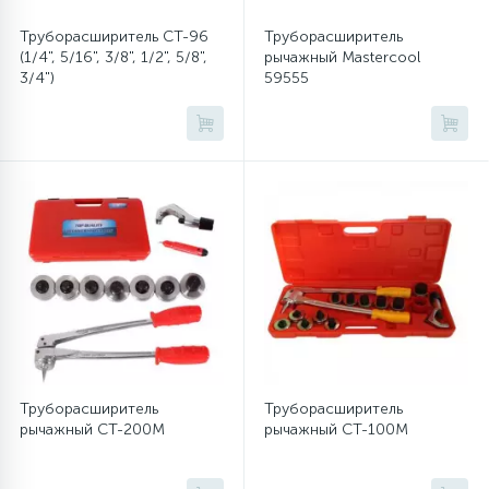
Труборасширитель СТ-96
Труборасширитель
16
Пружины бака
(1/4", 5/16", 3/8", 1/2", 5/8",
рычажный Mastercool
3/4")
59555
44
Ребра барабана
147
Ремни привода
127
Ручки люка
33
Ручки переключения
94
Сальники барабана
Труборасширитель
Труборасширитель
рычажный CT-200M
рычажный CT-100M
77
Сливные насосы (помпы)