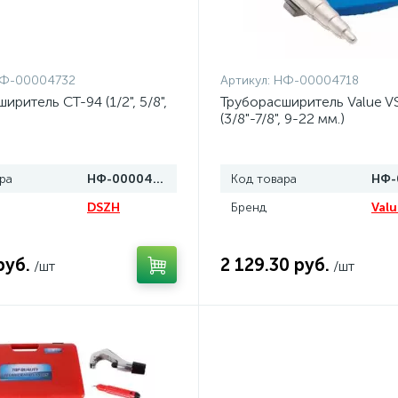
Ф-00004732
Артикул:
НФ-00004718
иритель СТ-94 (1/2", 5/8",
Труборасширитель Value V
(3/8"-7/8", 9-22 мм.)
ра
НФ-00004732
Код товара
DSZH
Бренд
Valu
руб.
2 129.30 руб.
/шт
/шт