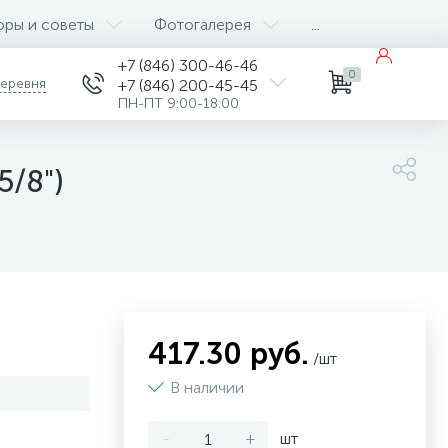
оры и советы
Фотогалерея
...
+7 (846) 300-46-46
0
деревня
+7 (846) 200-45-45
ПН-ПТ 9:00-18:00
5/8")
417.30 руб.
/шт
В наличии
-
+
шт