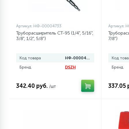
1
Противовесы
Артикул:
НФ-00004733
Артикул:
Н
16
Пружины бака
Труборасширитель СТ-95 (1/4", 5/16",
Труборасш
3/8", 1/2", 5/8")
7/8")
44
Ребра барабана
Код товара
НФ-00004733
Код това
Бренд
DSZH
147
Бренд
Ремни привода
342.40 руб.
337.05 
/шт
127
Ручки люка
33
Ручки переключения
94
Сальники барабана