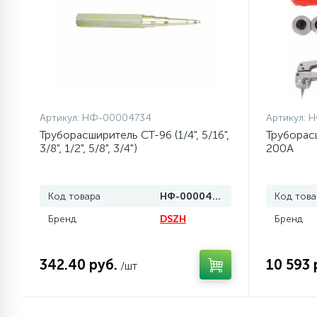
77
Сливные насосы (помпы)
45
Сливные фильтры
Артикул:
НФ-00004734
Артикул:
Н
5
Смазки
Труборасширитель СТ-96 (1/4", 5/16",
Труборас
3/8", 1/2", 5/8", 3/4")
200A
15
Стекла люка
Код товара
НФ-00004734
Код това
27
Бренд
DSZH
Бренд
Суппорты (ступицы)
342.40 руб.
6
10 593 
/шт
Таходатчики
ТЭНы (нагревательные
90