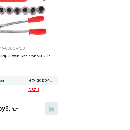
Ф-00004729
ширитель рычажный CT-
ра
НФ-00004729
DSZH
руб.
/шт