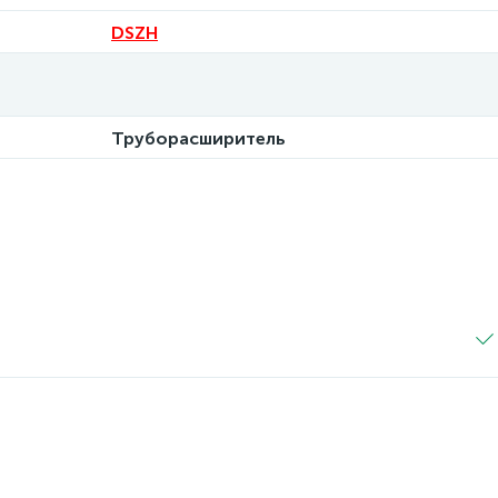
DSZH
Труборасширитель