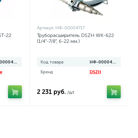
Артикул:
НФ-00004717
ST-22
Труборасширитель DSZH WK-622
(1/4"-7/8", 6-22 мм.)
НФ-00004718
Код товара
НФ-00004717
e
Бренд
DSZH
2 231 руб.
/шт