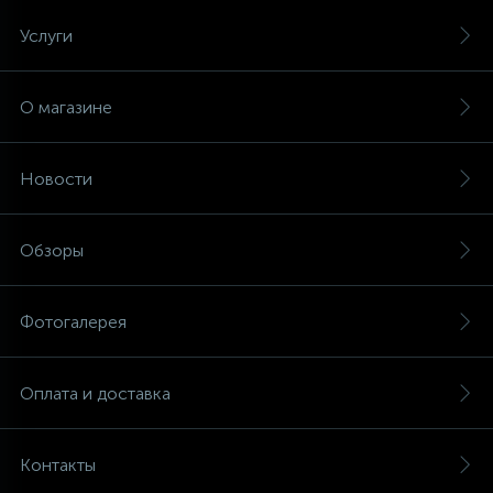
Услуги
16
Пружины бака
О магазине
44
Ребра барабана
Новости
147
Ремни привода
Обзоры
127
Ручки люка
Фотогалерея
33
Ручки переключения
Оплата и доставка
94
Сальники барабана
Контакты
77
Сливные насосы (помпы)