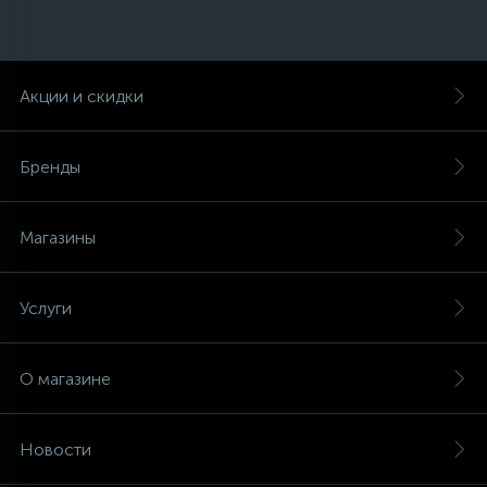
45
Сливные фильтры
Акции и скидки
5
Смазки
Бренды
15
Стекла люка
Магазины
27
Суппорты (ступицы)
Услуги
6
Таходатчики
О магазине
90
ТЭНы (нагревательные элементы)
Новости
12
Улитки помп