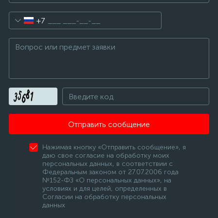
16
+7
Пружины бака
44
Ребра барабана
147
Ремни привода
127
Ручки люка
Отправить сообщение
33
Нажимая кнопку «Отправить сообщение», я
Ручки переключения
даю свое согласие на обработку моих
персональных данных, в соответствии с
Федеральным законом от 27.07.2006 года
94
№152-ФЗ «О персональных данных», на
Сальники барабана
условиях и для целей, определенных в
Согласии на обработку персональных
данных
77
Сливные насосы (помпы)