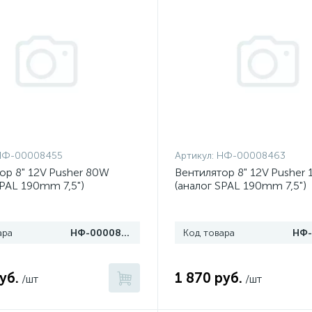
НФ-00008455
Артикул:
НФ-00008463
ор 8" 12V Pusher 80W
Вентилятор 8" 12V Pusher
SPAL 190mm 7,5")
(аналог SPAL 190mm 7,5")
ара
НФ-00008455
Код товара
уб.
1 870 руб.
/шт
/шт