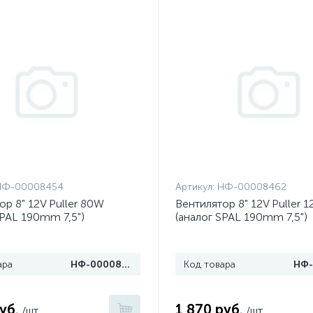
НФ-00008454
Артикул:
НФ-00008462
ор 8" 12V Puller 80W
Вентилятор 8" 12V Puller 
SPAL 190mm 7,5")
(аналог SPAL 190mm 7,5")
ара
НФ-00008454
Код товара
уб.
1 870 руб.
/шт
/шт