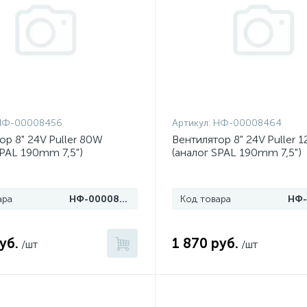
НФ-00008456
Артикул:
НФ-00008464
ор 8" 24V Puller 80W
Вентилятор 8" 24V Puller 
SPAL 190mm 7,5")
(аналог SPAL 190mm 7,5")
ара
НФ-00008456
Код товара
уб.
1 870 руб.
/шт
/шт