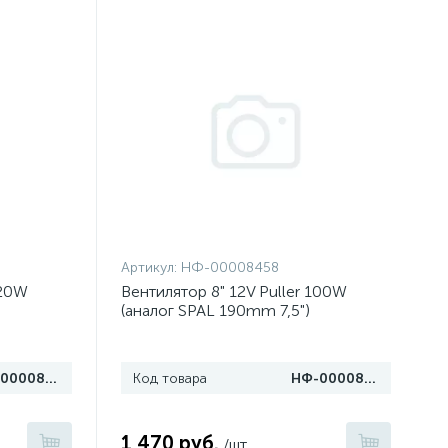
Артикул:
НФ-00008458
120W
Вентилятор 8" 12V Puller 100W
(аналог SPAL 190mm 7,5")
НФ-00008462
Код товара
НФ-00008458
1 470 руб.
/шт