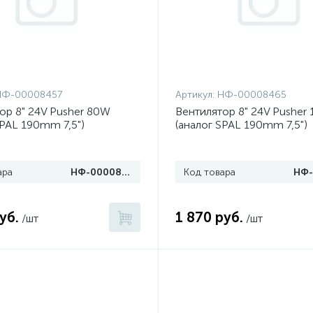
130
78
43
21
44
18
8
5
7
5
1
ra
ang
seh
oo
l
UA
34
14
6
6
4
1
1
ang
 марки
pek
UA
НФ-00008457
Артикул:
НФ-00008465
38
24
18
16
2
ешетки, подставки
мидные для R600a
eng
, воронки, адаптеры
ор 8" 24V Pusher 80W
Вентилятор 8" 24V Pusher
SPAL 190mm 7,5")
(аналог SPAL 190mm 7,5")
119
6
O
ара
НФ-00008457
Код товара
6
М
уб.
1 870 руб.
/шт
/шт