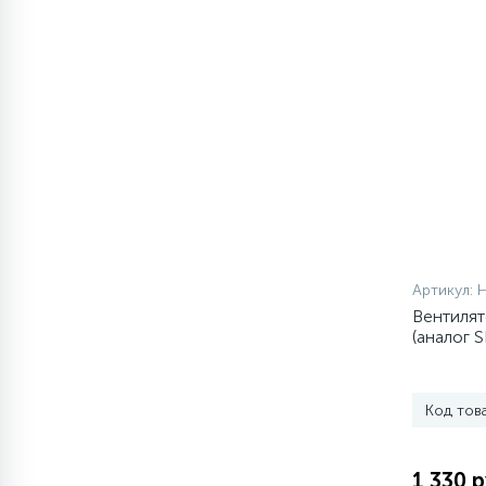
1
Противовесы
16
Пружины бака
44
Ребра барабана
147
Ремни привода
Артикул:
Вентилят
127
Ручки люка
(аналог 
33
Ручки переключения
Код тов
94
Сальники барабана
1 330 р