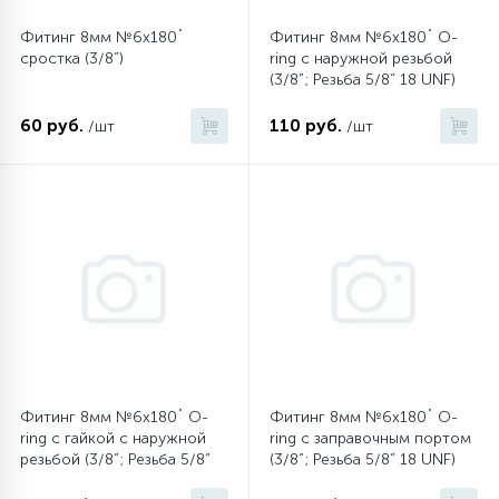
Фитинг 8мм №6х180˚
Фитинг 8мм №6х180˚ O-
16
Пружины бака
сростка (3/8”)
ring с наружной резьбой
(3/8”; Резьба 5/8” 18 UNF)
44
60 руб.
110 руб.
/шт
/шт
Ребра барабана
147
Ремни привода
127
Ручки люка
33
Ручки переключения
94
Сальники барабана
Фитинг 8мм №6х180˚ O-
Фитинг 8мм №6х180˚ O-
ring с гайкой с наружной
ring c заправочным портом
резьбой (3/8”; Резьба 5/8”
(3/8”; Резьба 5/8” 18 UNF)
77
18 UNF)
Сливные насосы (помпы)