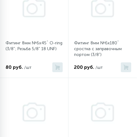
6
4
Шлейфы дверей
Панели управления
Фильтры осушители
87
3
Фильтры для воды
Патрубки
Фильтры разборные
Фитинг 8мм №6х45˚ O-ring
Фитинг 8мм №6х180˚
(3/8”; Резьба 5/8” 18 UNF)
сростка c заправочным
39
1
Вентили, проколки
Петли люка
Шаровые вентили
портом (3/8”)
80 руб.
200 руб.
/шт
/шт
2
Пластиковые изделия
Электрокомпоненты
22
Подшипники
2
Программаторы, таймеры
1
Противовесы