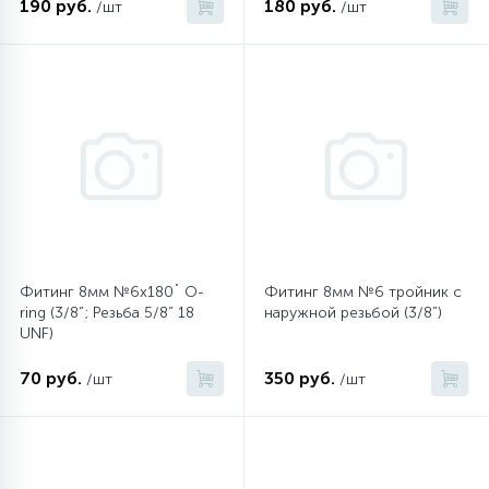
190 руб.
180 руб.
/шт
/шт
45
Сливные фильтры
5
Смазки
15
Стекла люка
27
Суппорты (ступицы)
Фитинг 8мм №6х180˚ O-
Фитинг 8мм №6 тройник с
ring (3/8”; Резьба 5/8” 18
наружной резьбой (3/8”)
UNF)
6
Таходатчики
70 руб.
350 руб.
/шт
/шт
90
ТЭНы (нагревательные элементы)
12
Улитки помп