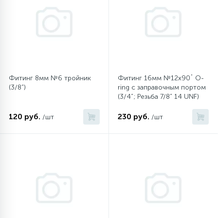
12
Шкивы барабана
9
Шланги залива
Фитинг 8мм №6 тройник
Фитинг 16мм №12х90˚ O-
(3/8”)
ring c заправочным портом
27
Шланги слива
(3/4”; Резьба 7/8” 14 UNF)
120 руб.
230 руб.
/шт
/шт
20
Щетки двигателя
30
Электронные модули