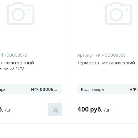
НФ-00008579
Артикул:
НФ-00008583
т электронный
Термостат механический
ляемый 12V
ара
НФ-00008579
Код товара
б.
400 руб.
/шт
/шт