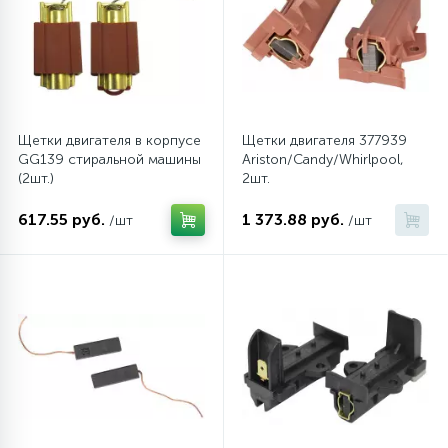
6
Шлейфы дверей
Фильтры осушители
3
Фильтры для воды
Фильтры разборные
Щетки двигателя в корпусе
Щетки двигателя 377939
GG139 стиральной машины
Ariston/Candy/Whirlpool,
1
Вентили, проколки
Шаровые вентили
(2шт.)
2шт.
617.55 руб.
1 373.88 руб.
/шт
/шт
Электрокомпоненты