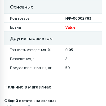
Основные
6
4
Шлейфы дверей
Панели управления
Фильтры осушители
Код товара
НФ-00002783
87
3
Фильтры для воды
Патрубки
Фильтры разборные
Бренд
Value
Другие параметры
39
1
Вентили, проколки
Петли люка
Шаровые вентили
Точность измерения, %
0.05
2
Пластиковые изделия
Электрокомпоненты
Разрешения, г
2
Предел взвешивания, кг
50
22
Подшипники
2
Наличие в магазинах
Программаторы, таймеры
1
Общий остаток на складах
Противовесы