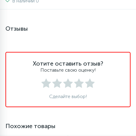
В наличии 0
16
Пружины бака
Отзывы
44
Ребра барабана
147
Ремни привода
Хотите оставить отзыв?
Поставьте свою оценку!
127
Ручки люка
33
Ручки переключения
Сделайте выбор!
94
Сальники барабана
Похожие товары
77
Сливные насосы (помпы)