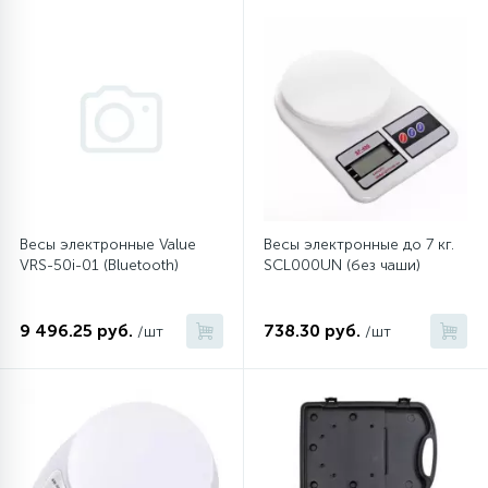
45
Сливные фильтры
5
Смазки
15
Стекла люка
Весы электронные Value
Весы электронные до 7 кг.
27
VRS-50i-01 (Bluetooth)
SCL000UN (без чаши)
Суппорты (ступицы)
9 496.25 руб.
738.30 руб.
/шт
/шт
6
Таходатчики
90
ТЭНы (нагревательные элементы)
12
Улитки помп