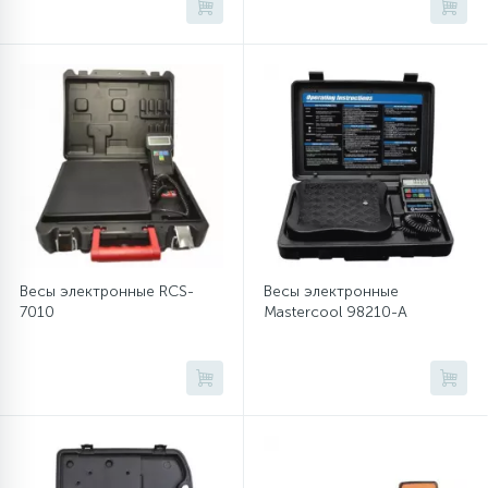
45
Сливные фильтры
5
Смазки
15
Стекла люка
27
Суппорты (ступицы)
Весы электронные RCS-
Весы электронные
7010
Mastercool 98210-A
6
Таходатчики
90
ТЭНы (нагревательные элементы)
12
Улитки помп