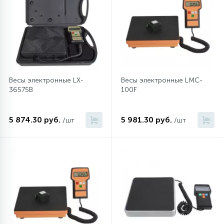
12
Шкивы барабана
9
Шланги залива
Весы электронные LX-
Весы электронные LMC-
36575B
100F
27
Шланги слива
5 874.30 руб.
5 981.30 руб.
/шт
/шт
20
Щетки двигателя
30
Электронные модули