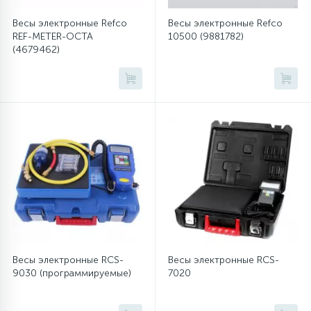
Весы электронные Refco
Весы электронные Refco
16
Пружины бака
REF-METER-OCTA
10500 (9881782)
(4679462)
44
Ребра барабана
147
Ремни привода
127
Ручки люка
33
Ручки переключения
94
Сальники барабана
Весы электронные RCS-
Весы электронные RCS-
9030 (программируемые)
7020
77
Сливные насосы (помпы)