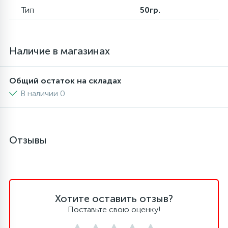
Тип
50гр.
16
Пружины бака
Наличие в магазинах
44
Ребра барабана
Общий остаток на складах
147
Ремни привода
В наличии 0
127
Ручки люка
Отзывы
33
Ручки переключения
94
Сальники барабана
Хотите оставить отзыв?
Поставьте свою оценку!
77
Сливные насосы (помпы)