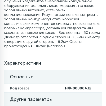
осушения хладагентов в небольшом холодильном
оборудовании: холодильниках, морозильных ларях,
4
холодильных витринах, установках
Панели управления
Фильтры осушители
кондиционирования. Результатами попадания грязи в
холодильный контур могут стать коррозия
87
металлических компонентов системы, появление льда,
Патрубки
Фильтры разборные
поломка компрессора, деградация хладагента или
масла из-за появления кислот. Вес цеолита - 50 грамм.
Диаметр отверстия с одной стороны - 6,2мм Диаметр
39
Петли люка
Шаровые вентили
отверстия с другой стороны - 6,2мм Страна
происхождения - Китай (Retekool)
2
Пластиковые изделия
Электрокомпоненты
Характеристики
22
Подшипники
Основные
2
Программаторы, таймеры
Код товара
НФ-00000432
Другие параметры
1
Противовесы