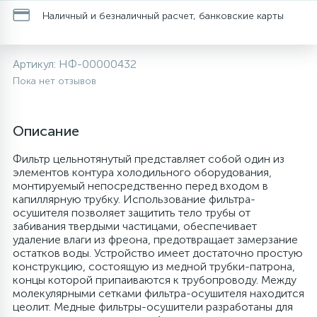
Наличный и безналичный расчет, банковские карты
20
28
48
6
Перфолента, траверса
Уплотнительные кольца, сальники
Крестовины
Соленоидные вентили
Течеискатели электронные
Артикул:
НФ-00000432
24
56
15
2
Фильтры-осушители/Маслоотделители
Провод, кабель, гофра
Крышки
Теплоизоляция (труба, лист, лента, клей)
Трубогибы
Пока нет отзывов
20
16
16
Пульты универсальные, платы управления
Фитинг
Крючки люка
Терморегулирующие вентили
Труборасширители
Описание
Фреон для автокондиционеров и
20
1
Фильтр цельнотянутый представляет собой один из
Теплоизоляция
Люки в сборе
Труба медная (бухтовая)
Труборезы
рефрижераторов
элементов контура холодильного оборудования,
монтируемый непосредственно перед входом в
капиллярную трубку. Использование фильтра-
188
Труба алюминиевая
Шланги (фреонопроводы)
Манжеты люка
Труба медная (хлысты)
Шланги зарядные
осушителя позволяет защитить тело трубы от
забивания твердыми частицами, обеспечивает
удаление влаги из фреона, предотвращает замерзание
5
остатков воды. Устройство имеет достаточно простую
Труба медная
Ножки
Фильтры антикислотные
конструкцию, состоящую из медной трубки-патрона,
концы которой припаиваются к трубопроводу. Между
молекулярными сетками фильтра-осушителя находится
44
7
Фреон для кондиционеров
Обода, рамки люка
Фильтры маслянные
цеолит. Медные фильтры-осушители разработаны для