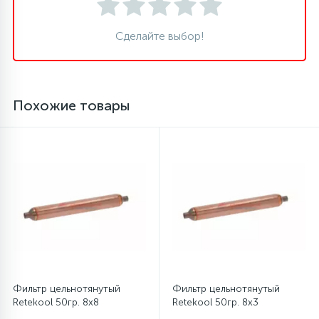
45
Сделайте выбор!
Сливные фильтры
5
Смазки
Похожие товары
15
Стекла люка
27
Суппорты (ступицы)
6
Таходатчики
90
ТЭНы (нагревательные элементы)
Фильтр цельнотянутый
Фильтр цельнотянутый
Retekool 50гр. 8х8
Retekool 50гр. 8х3
12
Улитки помп