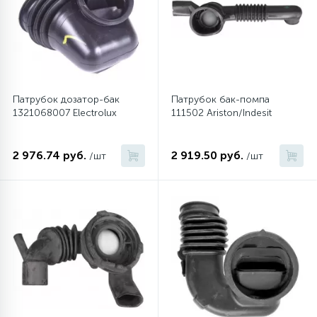
6
Шлейфы дверей
Фильтры осушители
3
Фильтры для воды
Фильтры разборные
Патрубок дозатор-бак
Патрубок бак-помпа
1321068007 Electrolux
111502 Ariston/Indesit
1
Вентили, проколки
Шаровые вентили
2 976.74 руб.
2 919.50 руб.
/шт
/шт
Электрокомпоненты